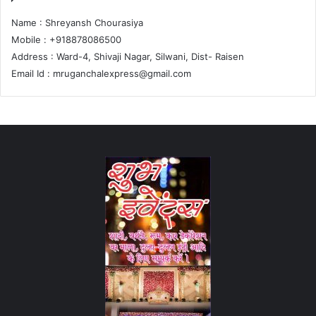
Name : Shreyansh Chourasiya
Mobile : +918878086500
Address : Ward-4, Shivaji Nagar, Silwani, Dist- Raisen
Email Id :
mruganchalexpress@gmail.com