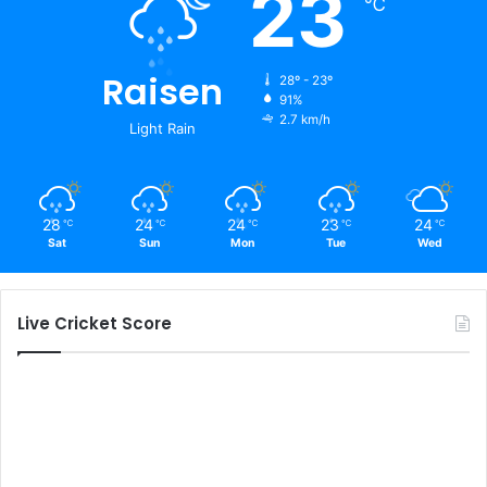
23
℃
Raisen
28º - 23º
91%
2.7 km/h
Light Rain
28
24
24
23
24
℃
℃
℃
℃
℃
Sat
Sun
Mon
Tue
Wed
Live Cricket Score