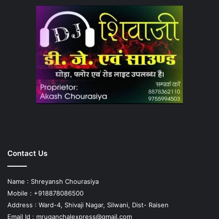
Contact Us
Name : Shreyansh Chourasiya
Mobile : +918878086500
Address : Ward-4, Shivaji Nagar, Silwani, Dist- Raisen
Email Id :
mruganchalexpress@gmail.com