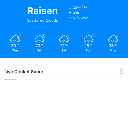
Raisen
30º - 23º
68%
5.96 km/h
Scattered Clouds
30
23
22
26
28
℃
℃
℃
℃
℃
Thu
Fri
Sat
Sun
Mon
Live Cricket Score