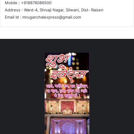
Mobile : +918878086500
Address : Ward-4, Shivaji Nagar, Silwani, Dist- Raisen
Email Id :
mruganchalexpress@gmail.com