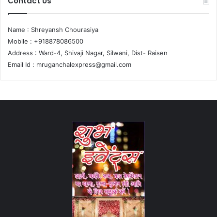
Contact Us
Name : Shreyansh Chourasiya
Mobile : +918878086500
Address : Ward-4, Shivaji Nagar, Silwani, Dist- Raisen
Email Id :
mruganchalexpress@gmail.com