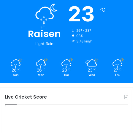
23
℃
Raisen
26º - 23º
93%
3.78 km/h
Light Rain
26
26
23
23
27
℃
℃
℃
℃
℃
Sun
Mon
Tue
Wed
Thu
Live Cricket Score