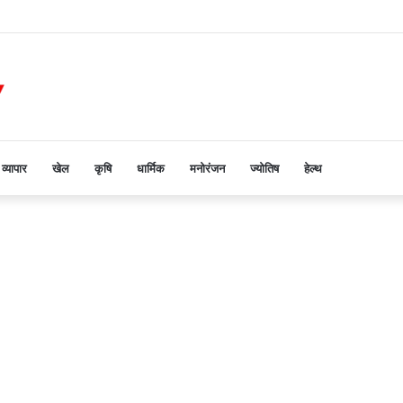
िया मूंग उपार्जन केंद्र का औचक निरीक्षण
व्यापार
खेल
कृषि
धार्मिक
मनोरंजन
ज्योतिष
हेल्थ