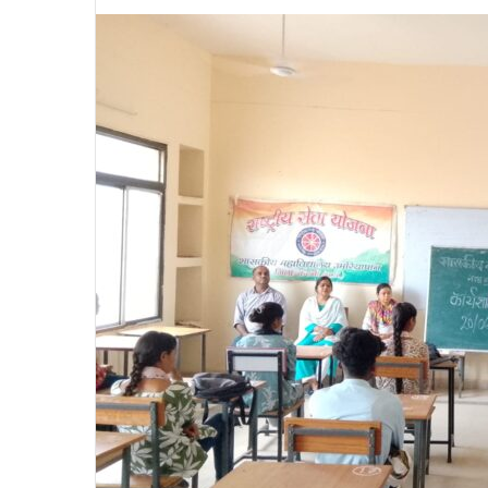
an
email