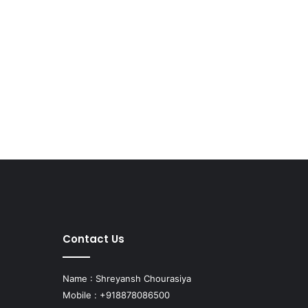
Contact Us
Name : Shreyansh Chourasiya
Mobile : +918878086500