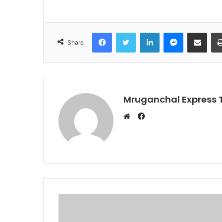
Facebook
Twitter
LinkedIn
Messenger
Share via Emai
Share
Mruganchal Express
Facebook
Website