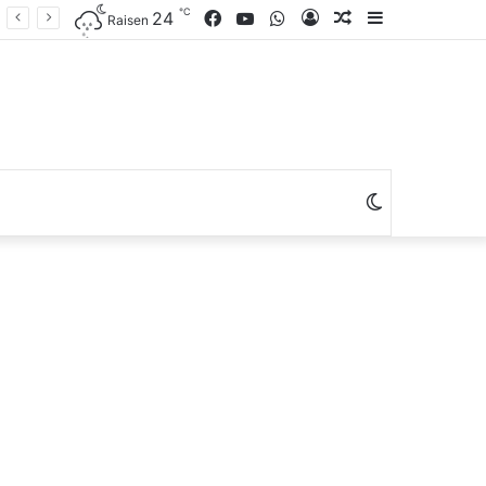
℃
Facebook
YouTube
WhatsApp
Log
Random
Sidebar
24
Raisen
In
Article
Switch
skin