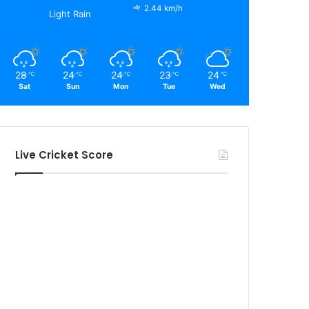
2.44 km/h
Light Rain
28
24
24
23
24
℃
℃
℃
℃
℃
Sat
Sun
Mon
Tue
Wed
Live Cricket Score