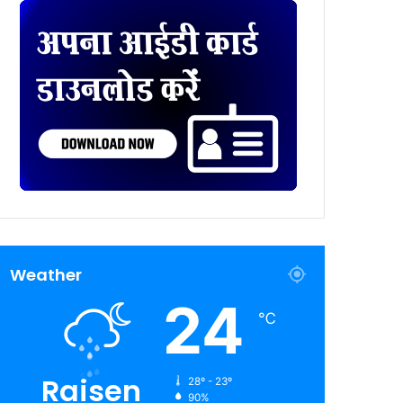
Weather
24
℃
Raisen
28º - 23º
90%