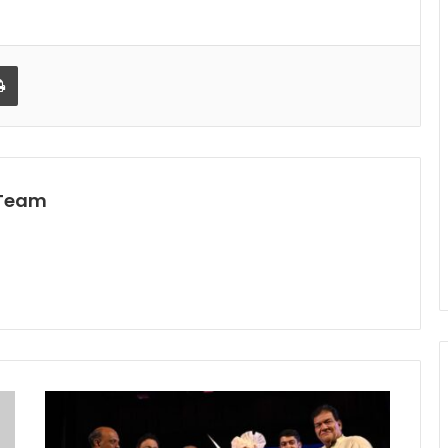
l
Print
 Team