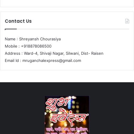
Contact Us
Name : Shreyansh Chourasiya
Mobile : +918878086500
Address : Ward-4, Shivaji Nagar, Silwani, Dist- Raisen
Email Id :
mruganchalexpress@gmail.com