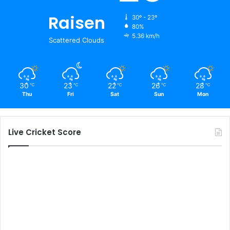
Raisen
30º - 23º
80%
5.36 km/h
Scattered Clouds
30
23
22
26
28
℃
℃
℃
℃
℃
Thu
Fri
Sat
Sun
Mon
Live Cricket Score