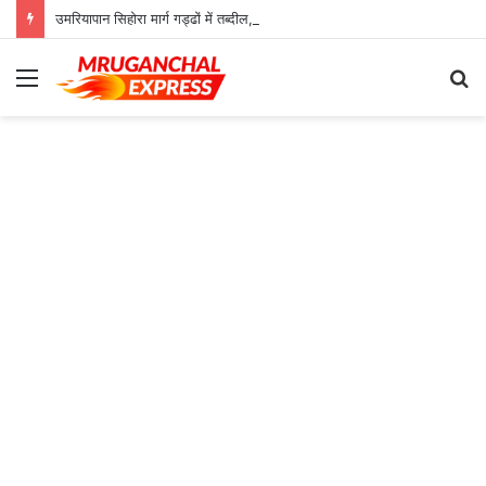
उमरियापान सिहोरा मार्ग गड्ढों में तब्दील, जिम्मेदार बेखबर
Menu
S
fo