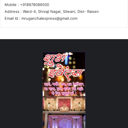
Mobile : +918878086500
Address : Ward-4, Shivaji Nagar, Silwani, Dist- Raisen
Email Id :
mruganchalexpress@gmail.com