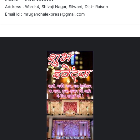
Address : Ward-4, Shivaji Nagar, Silwani, Dist- Raisen
Email Id :
mruganchalexpress@gmail.com