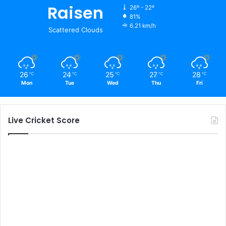
Raisen
26º - 22º
81%
6.21 km/h
Scattered Clouds
26
24
25
27
28
℃
℃
℃
℃
℃
Mon
Tue
Wed
Thu
Fri
Live Cricket Score