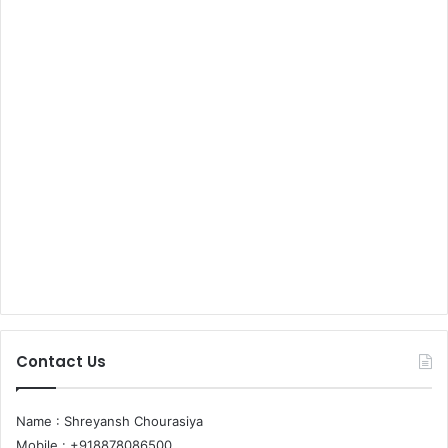
Contact Us
Name : Shreyansh Chourasiya
Mobile : +918878086500