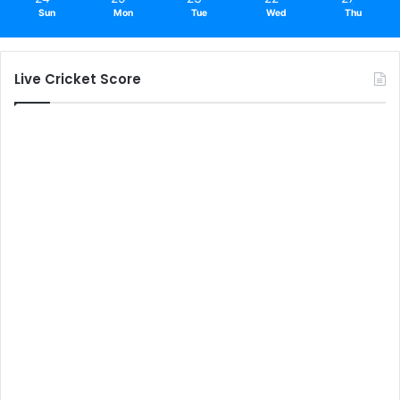
Sun
Mon
Tue
Wed
Thu
Live Cricket Score