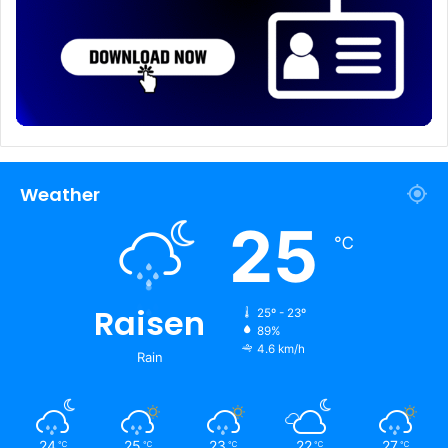
Weather
25
℃
Raisen
25º - 23º
89%
4.6 km/h
Rain
24
25
23
22
27
℃
℃
℃
℃
℃