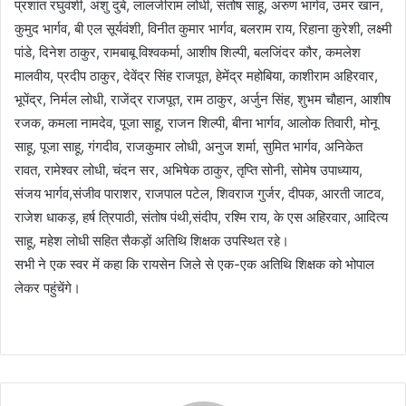
प्रशांत रघुवंशी, अंशु दुबे, लालजीराम लोधी, संतोष साहू, अरुण भार्गव, उमर खान,
कुमुद भार्गव, बी एल सूर्यवंशी, विनीत कुमार भार्गव, बलराम राय, रिहाना कुरेशी, लक्ष्मी
पांडे, दिनेश ठाकुर, रामबाबू विश्वकर्मा, आशीष शिल्पी, बलजिंदर कौर, कमलेश
मालवीय, प्रदीप ठाकुर, देवेंद्र सिंह राजपूत, हेमेंद्र महोबिया, काशीराम अहिरवार,
भूपेंद्र, निर्मल लोधी, राजेंद्र राजपूत, राम ठाकुर, अर्जुन सिंह, शुभम चौहान, आशीष
रजक, कमला नामदेव, पूजा साहू, राजन शिल्पी, बीना भार्गव, आलोक तिवारी, मोनू
साहू, पूजा साहू, गंगदीव, राजकुमार लोधी, अनुज शर्मा, सुमित भार्गव, अनिकेत
रावत, रामेश्वर लोधी, चंदन सर, अभिषेक ठाकुर, तृप्ति सोनी, सोमेष उपाध्याय,
संजय भार्गव,संजीव पाराशर, राजपाल पटेल, शिवराज गुर्जर, दीपक, आरती जाटव,
राजेश धाकड़, हर्ष त्रिपाठी, संतोष पंथी,संदीप, रश्मि राय, के एस अहिरवार, आदित्य
साहू, महेश लोधी सहित सैकड़ों अतिथि शिक्षक उपस्थित रहे।
सभी ने एक स्वर में कहा कि रायसेन जिले से एक-एक अतिथि शिक्षक को भोपाल
लेकर पहुंचेंगे।