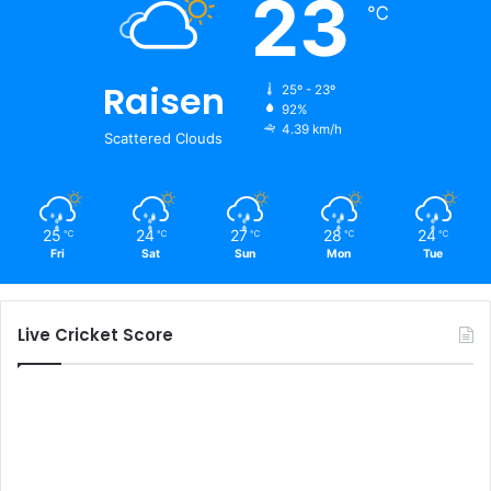
23
℃
Raisen
25º - 23º
92%
4.39 km/h
Scattered Clouds
25
24
27
28
24
℃
℃
℃
℃
℃
Fri
Sat
Sun
Mon
Tue
Live Cricket Score