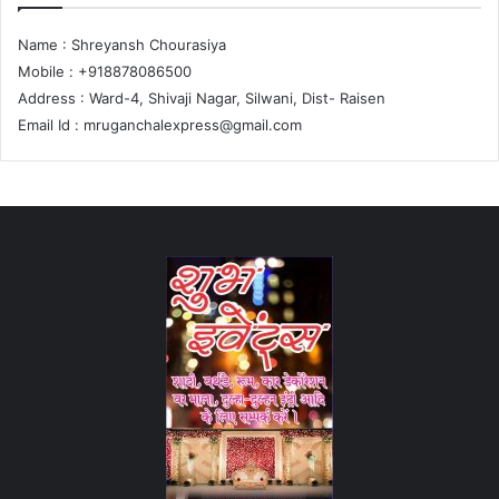
Name : Shreyansh Chourasiya
Mobile : +918878086500
Address : Ward-4, Shivaji Nagar, Silwani, Dist- Raisen
Email Id :
mruganchalexpress@gmail.com