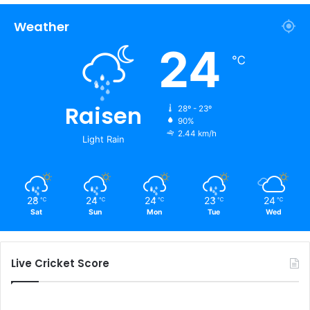
Weather
24
℃
Raisen
28º - 23º
90%
2.44 km/h
Light Rain
28
24
24
23
24
℃
℃
℃
℃
℃
Sat
Sun
Mon
Tue
Wed
Live Cricket Score