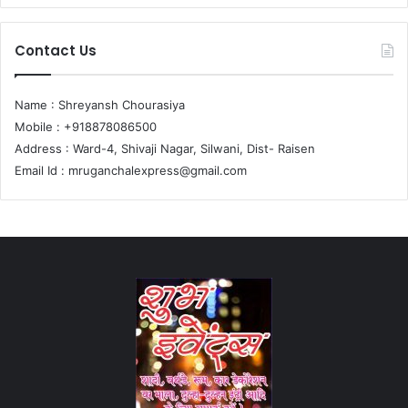
Contact Us
Name : Shreyansh Chourasiya
Mobile : +918878086500
Address : Ward-4, Shivaji Nagar, Silwani, Dist- Raisen
Email Id :
mruganchalexpress@gmail.com