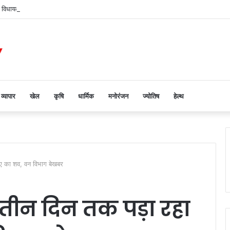
ंचे विधायक धीरेन्द्र बहादुर सिंह, सुनी समस्याएं
व्यापार
खेल
कृषि
धार्मिक
मनोरंजन
ज्योतिष
हेल्थ
ंदुए का शव, वन विभाग बेखबर
ं तीन दिन तक पड़ा रहा