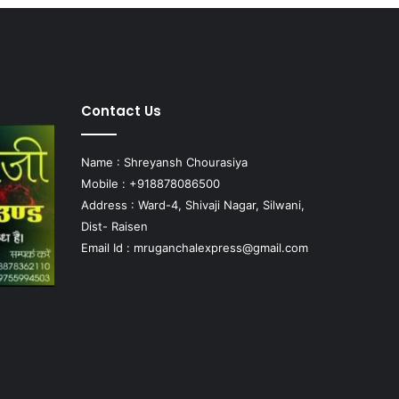
Contact Us
Name : Shreyansh Chourasiya
Mobile : +918878086500
Address : Ward-4, Shivaji Nagar, Silwani,
Dist- Raisen
Email Id :
mruganchalexpress@gmail.com