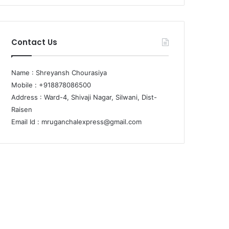
Contact Us
Name : Shreyansh Chourasiya
Mobile : +918878086500
Address : Ward-4, Shivaji Nagar, Silwani, Dist-
Raisen
Email Id :
mruganchalexpress@gmail.com