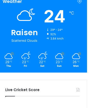
Weather
24
℃
Raisen
29º - 24º
92%
3.84 km/h
Scattered Clouds
29
23
22
23
26
℃
℃
℃
℃
℃
Thu
Fri
Sat
Sun
Mon
Live Cricket Score