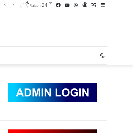
℃
Facebook
YouTube
WhatsApp
Log
Random
Sidebar
24
Raisen
In
Article
Switch
skin