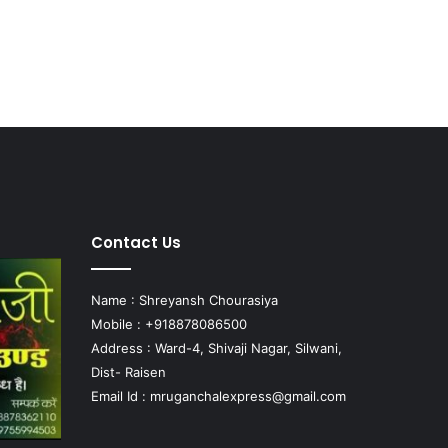
Contact Us
Name : Shreyansh Chourasiya
Mobile : +918878086500
Address : Ward-4, Shivaji Nagar, Silwani,
Dist- Raisen
Email Id :
mruganchalexpress@gmail.com