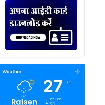
Weather
27
℃
Raisen
27º - 23º
77%