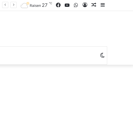
℃
Facebook
YouTube
WhatsApp
Log
Random
Sidebar
27
Raisen
In
Article
Switch
skin