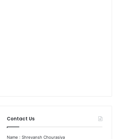
Contact Us
Name : Shreyansh Chourasiya