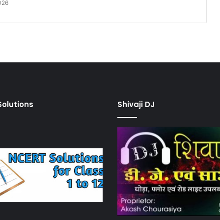
026
olutions
Shivaji DJ