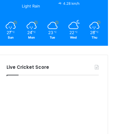
4.28 km/h
Light Rain
27
24
23
22
28
℃
℃
℃
℃
℃
Sun
Mon
Tue
Wed
Thu
Live Cricket Score