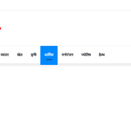
लगातार सात दिनों से जारी हे भोजन वितरण कार्यक्रम
व्यापार
खेल
कृषि
धार्मिक
मनोरंजन
ज्योतिष
हेल्थ