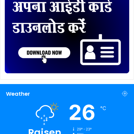
Weather
26
℃
Raisen
29º - 23º