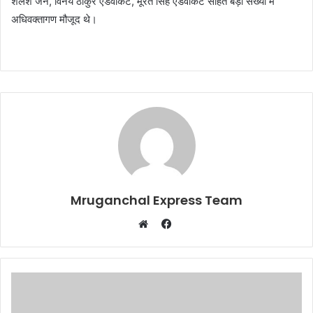
शैलेश जैन, विनय ठाकुर एडवोकेट, मूरत सिंह एडवोकेट सहित बड़ी संख्या में
अधिवक्तागण मौजूद थे।
Mruganchal Express Team
Facebook
Website