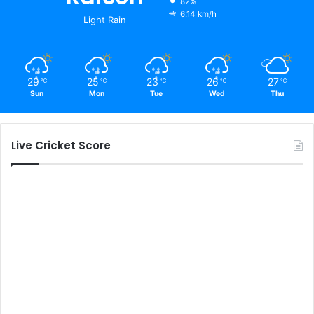
82%
6.14 km/h
Light Rain
29
25
23
26
27
℃
℃
℃
℃
℃
Sun
Mon
Tue
Wed
Thu
Live Cricket Score