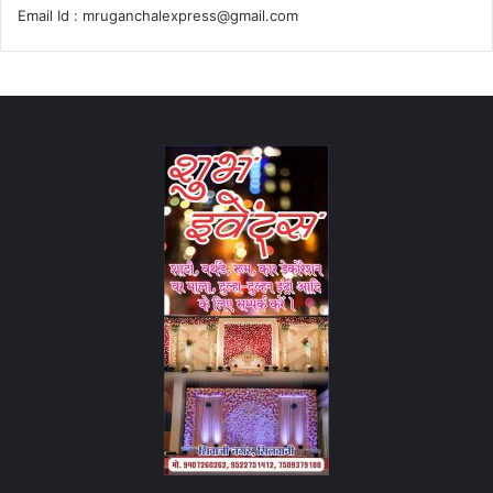
Email Id :
mruganchalexpress@gmail.com