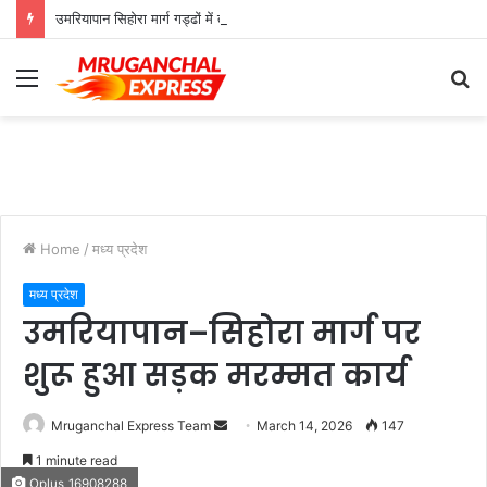
उमरियापान सिहोरा मार्ग गड्ढों में तब्दील, जिम्मेदार बेखबर
Menu
S
fo
Home
/
मध्य प्रदेश
मध्य प्रदेश
उमरियापान–सिहोरा मार्ग पर
शुरू हुआ सड़क मरम्मत कार्य
Send
Mruganchal Express Team
March 14, 2026
147
an
1 minute read
email
Oplus_16908288