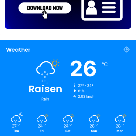
Weather
26
℃
Raisen
27º - 24º
81%
2.93 km/h
Rain
27
24
24
28
28
℃
℃
℃
℃
℃
Thu
Fri
Sat
Sun
Mon