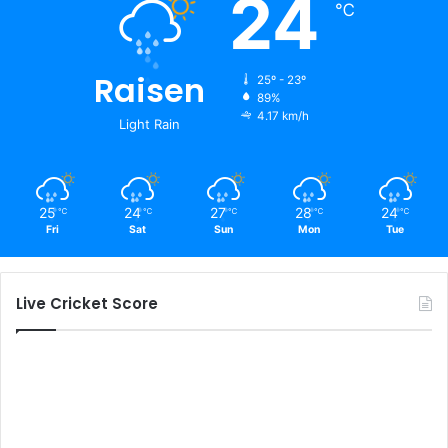
24
℃
Raisen
25º - 23º
89%
4.17 km/h
Light Rain
25
24
27
28
24
℃
℃
℃
℃
℃
Fri
Sat
Sun
Mon
Tue
Live Cricket Score