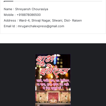
Name : Shreyansh Chourasiya
Mobile : +918878086500
Address : Ward-4, Shivaji Nagar, Silwani, Dist- Raisen
Email Id :
mruganchalexpress@gmail.com