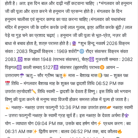
होती है। अत: इस दिन बाल और दाढ़ी नहीं कटवाना चाहिए ।*मंगलवार को हनुमान
जी की पूजा और व्रत करने से हनुमान जी प्रसन्न होते है। मंगलवार के दिन
हनुमान चालीसा एवं सुन्दर काण्ड का पाठ करना चाहिए।मंगलवार को यथासंभव
मंदिर में हनुमान जी के दर्शन करके उन्हें लाल गुलाब, इत्र अर्पित करके बूंदी / लाल
पेड़े या गुड़ चने का प्रशाद चढ़ाएं । हनुमान जी की पूजा से भूत-प्रेत, नज़र की
बाधा से बचाव होता है, शत्रु परास्त होते है।
*शुभ हिन्दू नववर्ष 2026 विक्रम
संवत : 2083 सिद्धार्थी विक्रम : 1969 शर्वरी*
रौद्र संवत्सर विक्रम संवत
2083,
शक संवत 1948 (पराभव संवत्सर), चैत्र
गुजराती सम्वत : 2082
पिङ्गल
काली सम्वत् 5127
संवत्सर (बृहस्पति) पराभव
आयन –
उत्तरायण
ऋतु – सौर ग्रीष्म ऋतु
मास – बैशाख मास
पक्ष – शुक्ल पक्ष
तिथि – मंगलवार बैशाख माह के शुक्ल पक्ष द्वादशी तिथि 06:52 PM तक
उपरांत त्रयोदशी
तिथि स्वामी – द्वादशी के देवता हैं विष्णु। इस तिथि को भगवान
विष्णु की पूजा करने से मनुष्य सदा विजयी होकर समस्त लोक में पूज्य हो जाता है।
नक्षत्र- नक्षत्र उत्तर फाल्गुनी 10:36 PM तक उपरांत हस्त
नक्षत्र स्वामी
– उत्तरा फाल्गुनी नक्षत्र के स्वामी ग्रह सूर्य हैं। इस नक्षत्र के देवता अर्यमा हैं
योग – व्याघात योग 09:04 PM तक, उसके बाद हर्षण योग
प्रथम करण : बव
06:31 AM तक
द्वितीय करण : बालव 06:52 PM तक, बाद कौलव