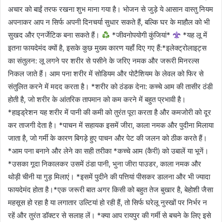
अचार को बाईं तरफ रखना शुभ माना गया है। भोजन से जुड़े ये आसान वास्तु नियम
अपनाकर आप न सिर्फ अपनी दिनचर्या सुधार सकते हैं, बल्कि घर के माहौल को भी
सुखद और एनर्जेटिक बना सकते हैं।
*जीवनोपयोगी कुंजियां*
*यह लू में
इतना फायदेमंद क्यों है, इसके कुछ मुख्य कारण यहाँ दिए गए हैं:*इलेक्ट्रोलाइट्स
का संतुलन: लू लगने पर शरीर से पसीने के जरिए नमक और जरूरी मिनरल्स
निकल जाते हैं। आम पना शरीर में सोडियम और पोटैशियम के लेवल को फिर से
संतुलित करने में मदद करता है। *शरीर को ठंडक देना: कच्चे आम की तासीर ठंडी
होती है, जो शरीर के आंतरिक तापमान को कम करने में बहुत प्रभावी है।
*हाइड्रेशन यह शरीर में पानी की कमी को तुरंत पूरा करता है और कमजोरी को दूर
कर ताजगी देता है। *पाचन में सहायक इसमें जीरा, काला नमक और पुदीना मिलाया
जाता है, जो गर्मी के कारण बिगड़े हुए पाचन और पेट की जलन को ठीक करते हैं।
*आम पना बनाने और लेने का सही तरीका *कच्चे आम (कैरी) को उबालें या भूनें।
*उसका गूदा निकालकर उसमें ठंडा पानी, भुना जीरा पाउडर, काला नमक और
थोड़ी चीनी या गुड़ मिलाएं। *इसमें पुदीने की पत्तियां पीसकर डालना और भी ज्यादा
फायदेमंद होता है।*एक जरूरी बात अगर किसी को बहुत तेज बुखार है, बेहोशी जैसा
महसूस हो रहा है या लगातार उल्टियां हो रही हैं, तो सिर्फ घरेलू नुस्खों पर निर्भर न
रहें और तुरंत डॉक्टर से सलाह लें। *क्या आप रायपुर की गर्मी से बचने के लिए इसे