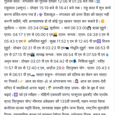
गुलिक काल : मंगलवार का गुलिक दोपहर 12:06 से 01:26 बजे तक।
राहुकाल (अशुभ) – दोपहर 15:19 बजे से 16:41 बजे तक। राहु काल में शुभ कार्य
करना वर्जित माना गया है।
दिशाशूल – मंगलवार को उत्तर दिशा की यात्रा नहीं
करनी चाहिये, यदि अत्यावश्यक हो तो कोई गुड़ खाकर यात्रा कर सकते है।
सूर्योदयः – प्रातः 05:34:00
सूर्यास्तः – सायं 06:33:00
ब्रह्म मुहूर्त :
प्रातः 04:17 ए एम से 05:00 ए एम
प्रातः सन्ध्या : प्रातः 04:38 ए एम से
05:43 ए एम
अभिजित मुहूर्त : सुबह 11:52 ए एम से 12:45 पी एम
विजय
मुहूर्त : दोपहर 02:31 पी एम से 03:23 पी एम
गोधूलि मुहूर्त : शाम 06:53 पी
एम से 07:15 पी एम
सायाह्न सन्ध्या : शाम 06:54 पी एम से 07:59 पी एम
अमृत काल : दोपहर 03:01 पी एम से 04:42 पी एम
निशिता मुहूर्त : रात्रि
11:57 पी एम से 12:40 ए एम, अप्रैल 29
त्रिपुष्कर योग : प्रातः 05:43 ए
एम से 06:51 पी एम
यात्रा शकुन- मंगलवार को दलिया का सेवन कर यात्रा
पर निकलें।
आज का मंत्र-ॐ अं अंगारकाय नम:।
आज का उपाय-देवी
मन्दिर में सवाकिलो अनार चढ़ाएं।
वनस्पति तंत्र उपाय- खैर के वृक्ष में जल
चढ़ाएं।
पर्व एवं त्यौहार – मोहिनी एकादशी पारण/ परशुराम द्वादशी/ भौम प्रदोष
व्रत/ त्रिपुष्कर योग/ भीमराव अंबेडकर की 135वीं जयन्ती, महान मराठा पेशवा
बाजीराव प्रथम स्मृति दिवस, तानाशाह सद्दाम हुसैन जन्म दिवस, राष्ट्रीय सुपरहीरो
दिवस, व्यावसायिक सुरक्षा एवं स्वास्थ्य पेशेवर दिवस, परोपकार दिवस, स्कूल बस