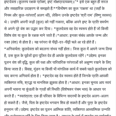
इष्टदेवता।कुलस्य रक्षकं प्रोक्तं, इष्टं मोक्षप्रदायकम्॥”* इसे एक बहुत ही सरल
और व्यवहारिक उदाहरण से समझते हैं:**विभीषण का कुल ‘राक्षस’ था (जहाँ के
नियम और कुल-परंपराएँ अलग थीं), लेकिन उनके इष्टदेव ‘श्री राम’ (विष्णु स्वरूप)
थे। उन्होंने अपनी जड़ों (कुल) को नहीं नकारा, बल्कि अपने इष्ट के प्रति समर्पण
से अपने पूरे वंश का उद्धार कर दिया। *कुलदेवता वह देव स्वरूप होते हैं जो किसी
विशेष वंश या कुल के रक्षक माने जाते हैं।*आधार: इनका संबंध आपके जन्म और
रक्त (वंश) से होता है। यह परंपरा से पीढ़ी-दर-पीढ़ी चले आ रहे होते हैं।
*अनिवार्यता: कुलदेवता को बदलना संभव नहीं होता। जिस कुल में आपने जन्म लिया
है, उस कुल के पूर्वजों द्वारा पूजित देव ही आपके कुलदेवता रहेंगे।*उद्देश्य: इनका
पूजन वंश की वृद्धि, कुल की रक्षा और पारिवारिक परंपराओं को अक्षुण्ण रखने के लिए
किया जाता है। विवाह, मुंडन या किसी भी मांगलिक कार्य में सबसे पहले कुलदेवता को
याद करना अनिवार्य होता है। *इष्टदेव वह देव स्वरूप होते हैं जिनके प्रति आपकी
व्यक्तिगत रुचि, श्रद्धा या मानसिक झुकाव होता है।*आधार: इनका चुनाव आप स्वयं
अपनी भावना या कुंडली के ग्रहों की स्थिति (विशेषकर पंचम भाव) के आधार पर
करते हैं। *स्वतंत्रता: एक ही परिवार के विभिन्न सदस्यों के इष्टदेव अलग-अलग
हो सकते हैं। जैसे, पिता के इष्टदेव भगवान शिव हो सकते हैं और पुत्र के इष्टदेव
हनुमान जी।उद्देश्य: इष्टदेव का पूजन आत्मिक शांति, व्यक्तिगत आध्यात्मिक उन्नति