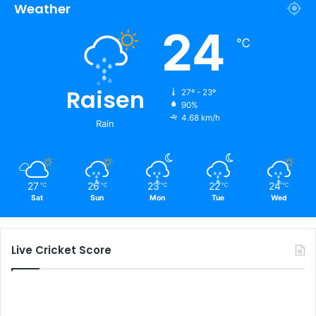
Weather
24
℃
Raisen
27º - 23º
90%
4.68 km/h
Rain
27
26
23
22
24
℃
℃
℃
℃
℃
Sat
Sun
Mon
Tue
Wed
Live Cricket Score