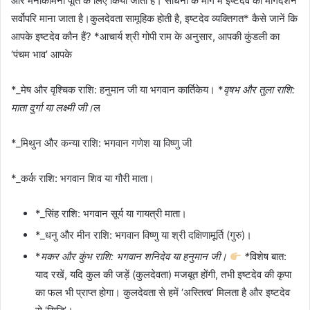
और मनोकामना पूर्ति के लिए किया जाता है। साधना के मार्ग में इष्टदेव का मार्गदर्शन
सर्वोपरि माना जाता है।कुलदेवता सामूहिक होती है, इष्टदेव व्यक्तिगत* कैसे जानें कि
आपके इष्टदेव कौन हैं? *आचार्य श्री गोपी राम के अनुसार, आपकी कुंडली का
‘पंचम भाव’ आपके
*_मेष और वृश्चिक राशि: हनुमान जी या भगवान कार्तिकेय। *
वृषभ और तुला राशि:
माता दुर्गा या लक्ष्मी जी।
ल
*_मिथुन और कन्या राशि: भगवान गणेश या विष्णु जी
*_कर्क राशि: भगवान शिव या गौरी माता।
*_सिंह राशि: भगवान सूर्य या गायत्री माता।
*_धनु और मीन राशि: भगवान विष्णु या श्री दक्षिणामूर्ति (गुरु)।
*
मकर और कुंभ राशि: भगवान शनिदेव या हनुमान जी।
*
विशेष बात:
याद रखें, यदि कुल की जड़ें (कुलदेवता) मजबूत होंगी, तभी इष्टदेव की कृपा
का फल भी प्राप्त होगा। कुलदेवता से हमें ‘अस्तित्व’ मिलता है और इष्टदेव