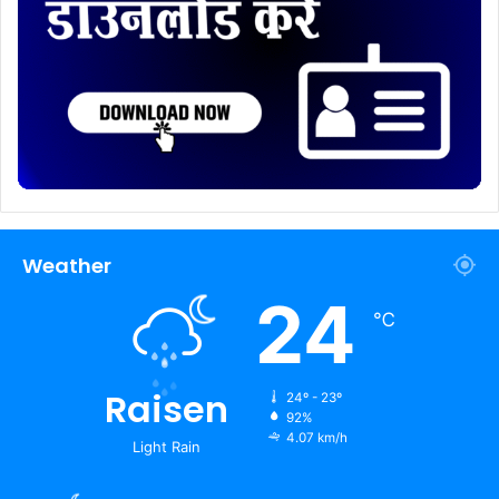
Weather
24
℃
Raisen
24º - 23º
92%
4.07 km/h
Light Rain