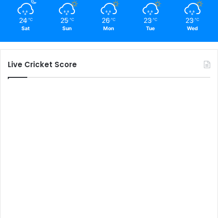
24
25
26
23
23
℃
℃
℃
℃
℃
Sat
Sun
Mon
Tue
Wed
Live Cricket Score