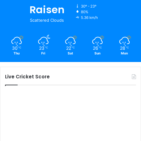
Raisen
30º - 23º
80%
5.36 km/h
Scattered Clouds
30
23
22
26
28
℃
℃
℃
℃
℃
Thu
Fri
Sat
Sun
Mon
Live Cricket Score