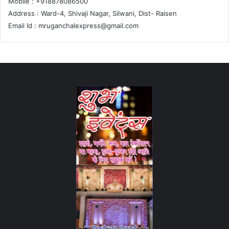
Mobile : +918878086500
Address : Ward-4, Shivaji Nagar, Silwani, Dist- Raisen
Email Id :
mruganchalexpress@gmail.com