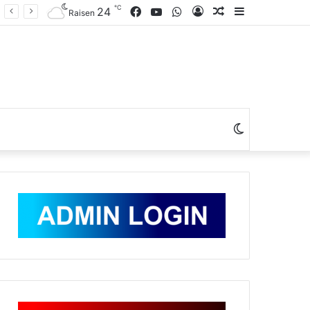
℃
Facebook
YouTube
WhatsApp
Log
Random
Sidebar
24
Raisen
In
Article
Switch
skin