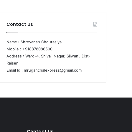
Contact Us
Name : Shreyansh Chourasiya
Mobile : +918878086500
Address : Ward-4, Shivaji Nagar, Silwani, Dist-
Raisen
Email Id :
mruganchalexpress@gmail.com
Contact Us