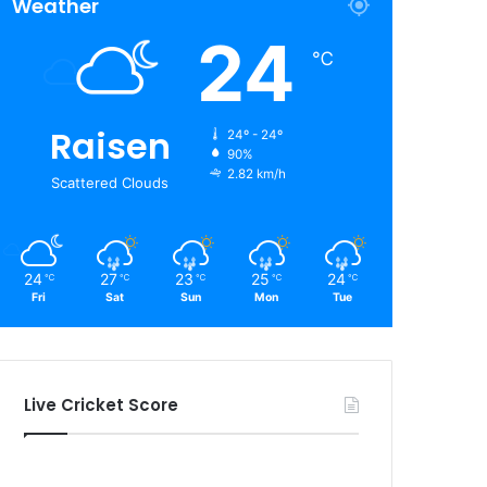
Weather
24
℃
Raisen
24º - 24º
90%
2.82 km/h
Scattered Clouds
24
27
23
25
24
℃
℃
℃
℃
℃
Fri
Sat
Sun
Mon
Tue
Live Cricket Score