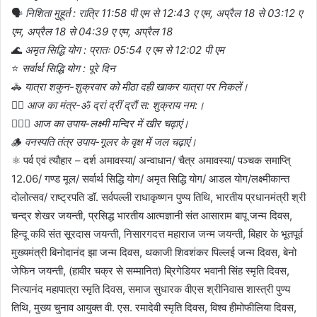
🗣️
निशिता मुहूर्त : रात्रि 11:58 पी एम से 12:43 ए एम, अप्रैल 18 से 03:12 ए
एम, अप्रैल 18 से 04:39 ए एम, अप्रैल 18
🌊
अमृत सिद्धि योग : प्रातः 05:54 ए एम से 12:02 पी एम
⭐
सर्वार्थ सिद्धि योग : पूरे दिन
🚓
यात्रा शकुन-शुक्रवार को मीठा दही खाकर यात्रा पर निकलें।
👉🏼
आज का मंत्र-ॐ द्रां द्रीं द्रौं स: शुक्राय नम:।
🤷🏻‍♀️
आज का उपाय-लक्ष्मी मन्दिर में खीर चढ़ाएं।
🪵
वनस्पति तंत्र उपाय-गूलर के वृक्ष में जल चढ़ाएं।
⚛️ पर्व एवं त्यौहार – दर्श अमावस्या/ अन्वाधान/ चैत्र अमावस्या/ पञ्चक समाप्ति्
12.06/ गण्ड मूल/ सर्वार्थ सिद्धि योग/ अमृत सिद्धि योग/ आडल योग/लक्ष्मीकान्त
दोलोत्सव/ राष्ट्रपति डॉ. सर्वपल्ली राधाकृष्णन पुण्य तिथि, भारतीय प्रधानमंत्री श्री
चन्द्र शेखर जयन्ती, प्रसिद्ध भारतीय आत्मज्ञानी संत आसाराम बापू जन्म दिवस,
हिन्दू कवि संत सूरदास जयन्ती, निसारगदत्त महाराज जन्म जयन्ती, बिहार के भूतपूर्व
मुख्यमंत्री बिनोदानंद झा जन्म दिवस, थकाजी शिवशंकर पिल्लई जन्म दिवस, बेनो
जेफिन जयन्ती, (हावीर चक्र से सम्मानित) ब्रिगेडियर भवानी सिंह स्मृति दिवस,
नित्यानंद महापात्रा स्मृति दिवस, समाज सुधारक वीएस श्रीनिवास शास्त्री पुण्य
तिथि, मुख्य चुनाव आयुक्त वी. एस. रमादेवी स्मृति दिवस, विश्व हीमोफीलिया दिवस,