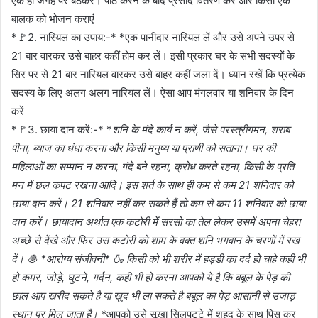
एक ही जगह पर बैठकर। पाठ करने के बाद प्रसाद वितरण करें और किसी एक
बालक को भोजन कराएं
*🚩2. नारियल का उपाय:-* *एक पानीदार नारियल लें और उसे अपने उपर से
21 बार वारकर उसे बाहर कहीं होम कर लें। इसी प्रकार घर के सभी सदस्यों के
सिर पर से 21 बार नारियल वारकर उसे बाहर कहीं जला दें। ध्यान रखें कि प्रत्येक
सदस्य के लिए अलग अलग नारियल लें। ऐसा आप मंगलवार या शनिवार के दिन
करें
*🚩3. छाया दान करें:-* *
शनि के मंदे कार्य न करें, जैसे परस्त्रीगमन, शराब
पीना, ब्याज का धंधा करना और किसी मनुष्य या प्राणी को सताना। घर की
महिलाओं का सम्मान न करना, गंदे बने रहना, क्रोध करते रहना, किसी के प्रति
मन में छल कपट रखना आदि। इस शर्त के साथ ही कम से कम 21 शनिवार को
छाया दान करें। 21 शनिवार नहीं कर सकते हैं तो कम से कम 11 शनिवार को छाया
दान करें। छायादान अर्थात एक कटोरी में सरसो का तेल लेकर उसमें अपना चेहरा
अच्‍छे से देंखे और फिर उस कटोरी को शाम के वक्त शनि भगवान के चरणों में रख
दें। 🧆 *आरोग्य संजीवनी* 🍶 किसी को भी शरीर में हड्डी का दर्द हो चाहे कही भी
हो कमर, जोड़े, घुटने, गर्दन, कही भी हो करना आपको ये है कि बबूल के पेड़ की
छाल आप खरीद सकते है या खुद भी ला सकते है बबूल का पेड़ आसानी से उजाड़
स्थान पर मिल जाता है। *
आपको उसे सूखा सिलपट्टे में शहद के साथ पिस कर