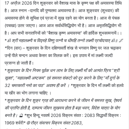
17 अप्रैल 2026 दिन शुक्रवार को वैशाख मास के कृष्ण पक्ष की अमावस्या तिथि
है। आज स्नान -दानदि की पुण्यतमा अमावस्या है। आज शुक्रवार (शुभवार) की
अमावस्या होने से सुभिक्ष एवं प्रजा में सुख रहने का योग बनता है। आज से पंचक
(पचखा) उतर जाएगा। आज आज सर्वार्थसिद्धियोग भी है। आज अमृतसिद्धियोग भी
है। आप सभी सनातनियों को “बैशाख कृष्ण अमावस्या” की हार्दिक शुभकामनायें।।
*
ॐ श्री महालक्ष्म्यै च विद्महे विष्णु पत्न्यै च धीमहि तन्नो लक्ष्मी प्रचोदयात् ॐ॥ 🌌
*
दिन (वार) – शुक्रवार के दिन दक्षिणावर्ती शंख से भगवान विष्णु पर जल चढ़ाकर
उन्हें पीले चन्दन अथवा केसर का तिलक करें। इस उपाय में मां लक्ष्मी जल्दी
प्रसन्न हो जाती हैं।
*
शुक्रवार के दिन नियम पूर्वक धन लाभ के लिए लक्ष्मी माँ को अत्यंत प्रिय “श्री
सूक्त”, “महालक्ष्मी अष्टकम” एवं समस्त संकटो को दूर करने के लिए “माँ दुर्गा के
32 चमत्कारी नमो का पाठ” अवश्य ही करें । *
शुक्रवार के दिन माँ लक्ष्मी को हलवे
या खीर का भोग लगाना चाहिए ।
*
शुक्रवार के दिन शुक्र ग्रह की आराधना करने से जीवन में समस्त सुख, ऐश्वर्य
की प्राप्ति होती है, दाम्पत्य जीवन सुखमय होता है बड़ा भवन, विदेश यात्रा के योग
बनते है। 🔮 *
शुभ हिन्दू नववर्ष 2026 विक्रम संवत : 2083 सिद्धार्थी विक्रम :
1969 शर्वरी
* 🌐 रौद्र संवत्सर विक्रम संवत 2083,