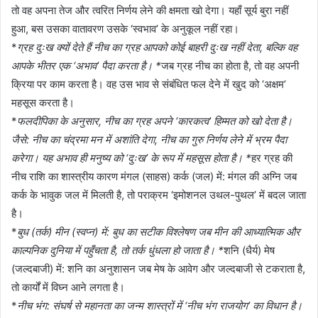
तो वह अपना तेज और त्वरित निर्णय लेने की क्षमता खो देगा। यहाँ सूर्य बुरा नहीं
हुआ, बस उसका वातावरण उसके ‘स्वभाव’ के अनुकूल नहीं रहा।
*
ग्रह दुःख क्यों देते हैं नीच का ग्रह आपको कोई बाहरी दुःख नहीं देता, बल्कि वह
आपके भीतर एक ‘अभाव’ पैदा करता है। *
जब ग्रह नीच का होता है, तो वह अपनी
क्रिया पर काम करता है। वह उस भाव से संबंधित फल देने में खुद को ‘अक्षम’
महसूस करता है।
*
फलदीपिका के अनुसार, नीच का ग्रह अपने ‘कारकत्व’ हिम्मत को खो देता है।
जैसे: नीच का चंद्रमा मन में अशांति देगा, नीच का गुरु निर्णय लेने में भ्रम पैदा
करेगा। यह अभाव ही मनुष्य को ‘दुःख’ के रूप में महसूस होता है। *
हर ग्रह की
नीच राशि का शास्त्रीय कारण मंगल (साहस) कर्क (जल) में: मंगल की अग्नि जब
कर्क के भावुक जल में मिलती है, तो पराक्रम ‘इमोशनल उथल-पुथल’ में बदल जाता
है।
*
बुध (तर्क) मीन (स्वप्न) में: बुध का सटीक विश्लेषण जब मीन की आध्यात्मिक और
काल्पनिक दुनिया में पहुँचता है, तो तर्क धुंधला हो जाता है। *
शनि (धैर्य) मेष
(जल्दबाजी) में: शनि का अनुशासन जब मेष के आवेग और जल्दबाजी से टकराता है,
तो कार्यों में विघ्न आने लगता है।
*
नीच भंग: संघर्ष से महानता का जन्म शास्त्रों में ‘नीच भंग राजयोग’ का विधान है।