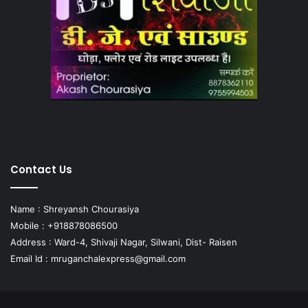
Contact Us
Name : Shreyansh Chourasiya
Mobile : +918878086500
Address : Ward-4, Shivaji Nagar, Silwani, Dist- Raisen
Email Id :
mruganchalexpress@gmail.com