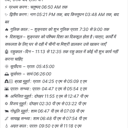
⚡
प्रथम करण : चतुष्पद 06:50 AM तक
✨
द्वितीय करण : नाग 05:21 PM तक, बाद किस्तुघन 03:48 AM तक, बाद
बव
🔥
गुलिक काल : – शुक्रवार को शुभ गुलिक प्रात: 7:30 से 9:00 तक
⚜️
दिशाशूल – शुक्रवार को पश्चिम दिशा का दिकशूल होता है।यात्रा, कार्यों में
सफलता के लिए घर से दही में चीनी या मिश्री डालकर उसे खाकर जाएँ
🤖
राहुकाल -दिन – 11:13 से 12:35 तक राहु काल में कोई भी शुभ कार्य नहीं
करना चाहिए
🌞
सूर्योदयः – प्रातः 05:45:00
🌅
सूर्यास्तः – सायं 06:26:00
👸🏻
ब्रह्म मुहूर्त : प्रातः 04:25 ए एम से 05:09 ए एम
🌇
प्रातः सन्ध्या : प्रातः 04:47 ए एम से 05:54 ए एम
🌟
अभिजित मुहूर्त : दोपहर 11:55 ए एम से 12:47 पी एम
✡️
विजय मुहूर्त : दोपहर 02:30 पी एम से 03:22 पी एम
🐃
गोधूलि मुहूर्त : शाम 06:47 पी एम से 07:09 पी एम
🌌
सायाह्न सन्ध्या : शाम 06:48 पी एम से 07:54 पी एम
💧
अमृत काल : प्रातः 09:50 ए एम से 11:18 ए एम