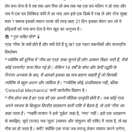
लेप बना लेना है ये तब तक आप पिस लो कब तक यह एक दम मलिन न हो जाए और
जब ये एक दम लिक्विड फॉर्म में आ जाए आप इसे एक डिब्बे में रख ले ओर रोज सुबह
शाम 1 चम्मच इसको च्यवन पराश की तरह खाए 21 दिन इसका सेवन कर लो ये
हड्डियों को नया बना देता है मेरा खुद का अनुभव है।
📚 *
गुरु भक्ति योग
* 🕯️
ग्रह ‘नीच’ के क्यों होते हैं और क्यों देते हैं दुःख? एक गहरा तकनीकी और शास्त्रीय
विश्लेषण
*
ज्योतिष की दुनिया में ‘नीच का ग्रह’ शब्द सुनते ही लोग अक्सर सिहर जाते हैं, जैसे
कोई परमानेंट सजा मिल गई हो। लेकिन 14 वर्षों के शोध और केपी पद्धति के
निरंतर अभ्यास के बाद, मैं आपको इसका वह सच बताना चाहती हूँ जो किताबी
ज्योतिष से बहुत अलग और तार्किक है। *
ज्योतिष कोई अंधविश्वास नहीं, बल्कि
‘Celestial Mechanics’ यानी खगोलीय विज्ञान है।
*
नीच होना क्या है हर ग्रह की एक अपनी मौलिक प्रकृति होती है। जब कोई ग्रह
अपने स्वभाव के बिल्कुल विपरीत वातावरण वाली राशि में बैठता है, तो उसे ‘नीच’ का
कहा जाता है। *
महर्षि पराशर ने इसे ‘दुर्बल’ कहा है, ‘नष्ट’ नहीं। इसे एक उदाहरण
से समझिए: सूर्य (राजा) जब ‘तुला’ (व्यापार और संतुलन की राशि) में जाता है, तो वह
नीच का हो जाता है। क्यों? क्योंकि एक राजा जब तराजू लेकर व्यापार करने लगेगा,