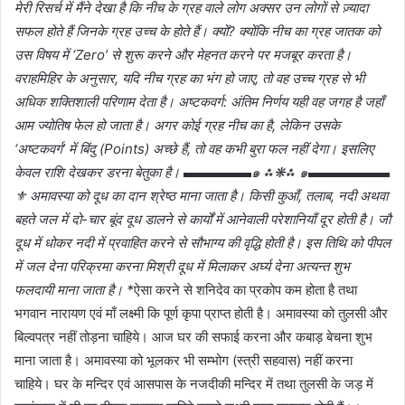
मेरी रिसर्च में मैंने देखा है कि नीच के ग्रह वाले लोग अक्सर उन लोगों से ज़्यादा
सफल होते हैं जिनके ग्रह उच्च के होते हैं। क्यों? क्योंकि नीच का ग्रह जातक को
उस विषय में ‘Zero’ से शुरू करने और मेहनत करने पर मजबूर करता है।
वराहमिहिर के अनुसार, यदि नीच ग्रह का भंग हो जाए, तो वह उच्च ग्रह से भी
अधिक शक्तिशाली परिणाम देता है। अष्टकवर्ग: अंतिम निर्णय यही वह जगह है जहाँ
आम ज्योतिष फेल हो जाता है। अगर कोई ग्रह नीच का है, लेकिन उसके
‘अष्टकवर्ग’ में बिंदु (Points) अच्छे हैं, तो वह कभी बुरा फल नहीं देगा। इसलिए
केवल राशि देखकर डरना बेतुका है। ▬▬▬▬▬๑ ⁂❋⁂ ๑▬▬▬▬▬▬
⚜️ अमावस्या को दूध का दान श्रेष्ठ माना जाता है। किसी कुआँ, तलाब, नदी अथवा
बहते जल में दो-चार बूंद दूध डालने से कार्यों में आनेवाली परेशानियाँ दूर होती है। जौ
दूध में धोकर नदी में प्रवाहित करने से सौभाग्य की वृद्धि होती है। इस तिथि को पीपल
में जल देना परिक्रमा करना मिश्री दूध में मिलाकर अर्घ्य देना अत्यन्त शुभ
फलदायी माना जाता है। *
ऐसा करने से शनिदेव का प्रकोप कम होता है तथा
भगवान नारायण एवं माँ लक्ष्मी कि पूर्ण कृपा प्राप्त होती है। अमावस्या को तुलसी और
बिल्वपत्र नहीं तोड़ना चाहिये। आज घर की सफाई करना और कबाड़ बेचना शुभ
माना जाता है। अमावस्या को भूलकर भी सम्भोग (स्त्री सहवास) नहीं करना
चाहिये। घर के मन्दिर एवं आसपास के नजदीकी मन्दिर में तथा तुलसी के जड़ में