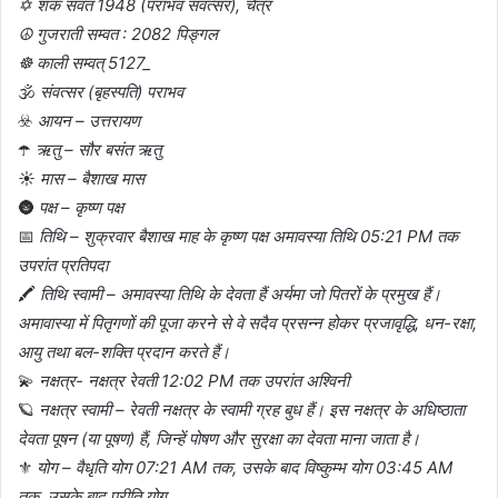
✡️ शक संवत 1948 (पराभव संवत्सर), चैत्र
☮️ गुजराती सम्वत : 2082 पिङ्गल
☸️ काली सम्वत् 5127_
🕉️
संवत्सर (बृहस्पति) पराभव
☣️
आयन – उत्तरायण
☂️
ऋतु – सौर बसंत ऋतु
☀️
मास – बैशाख मास
🌚
पक्ष – कृष्ण पक्ष
📅
तिथि – शुक्रवार बैशाख माह के कृष्ण पक्ष अमावस्या तिथि 05:21 PM तक
उपरांत प्रतिपदा
🖍️
तिथि स्वामी – अमावस्या तिथि के देवता हैं अर्यमा जो पितरों के प्रमुख हैं।
अमावास्या में पितृगणों की पूजा करने से वे सदैव प्रसन्न होकर प्रजावृद्धि, धन-रक्षा,
आयु तथा बल-शक्ति प्रदान करते हैं।
💫
नक्षत्र- नक्षत्र रेवती 12:02 PM तक उपरांत अश्विनी
🪐
नक्षत्र स्वामी – रेवती नक्षत्र के स्वामी ग्रह बुध हैं। इस नक्षत्र के अधिष्ठाता
देवता पूषन (या पूषण) हैं, जिन्हें पोषण और सुरक्षा का देवता माना जाता है।
⚜️
योग – वैधृति योग 07:21 AM तक, उसके बाद विष्कुम्भ योग 03:45 AM
तक, उसके बाद प्रीति योग