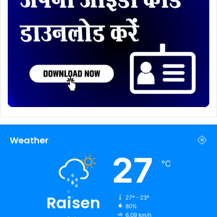
Weather
27
℃
Raisen
27º - 23º
80%
6.09 km/h