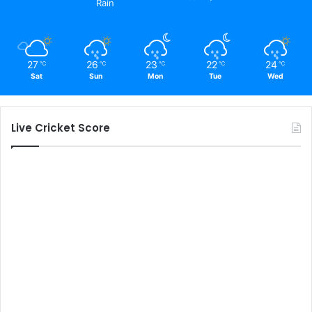
Rain
27
26
23
22
24
℃
℃
℃
℃
℃
Sat
Sun
Mon
Tue
Wed
Live Cricket Score