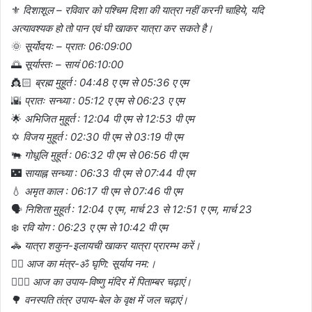
⚜️
दिशाशूल – रविवार को पश्चिम दिशा की यात्रा नहीं करनी चाहिये, यदि
अत्यावश्यक हो तो पान एवं घी खाकर यात्रा कर सकते है।
🌞
सूर्योदयः – प्रातः 06:09:00
🌅
सूर्यास्तः – सायं 06:10:00
👸🏻
ब्रह्म मुहूर्त : 04:48 ए एम से 05:36 ए एम
🌇
प्रातः सन्ध्या : 05:12 ए एम से 06:23 ए एम
🌟
अभिजित मुहूर्त : 12:04 पी एम से 12:53 पी एम
✡️
विजय मुहूर्त : 02:30 पी एम से 03:19 पी एम
🐃
गोधूलि मुहूर्त : 06:32 पी एम से 06:56 पी एम
🌃
सायाह्न सन्ध्या : 06:33 पी एम से 07:44 पी एम
💧
अमृत काल : 06:17 पी एम से 07:46 पी एम
🗣️
निशिता मुहूर्त : 12:04 ए एम, मार्च 23 से 12:51 ए एम, मार्च 23
❄️
रवि योग : 06:23 ए एम से 10:42 पी एम
🚓
यात्रा शकुन-इलायची खाकर यात्रा प्रारम्भ करें।
👉🏼
आज का मंत्र-ॐ घृणि: सूर्याय नम:।
💁🏻‍♀️
आज का उपाय-विष्णु मंदिर में पिताम्बर चढ़ाएं।
🌳
वनस्पति तंत्र उपाय-बेल के वृक्ष में जल चढ़ाएं।