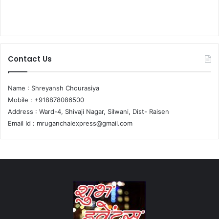
Contact Us
Name : Shreyansh Chourasiya
Mobile : +918878086500
Address : Ward-4, Shivaji Nagar, Silwani, Dist- Raisen
Email Id :
mruganchalexpress@gmail.com