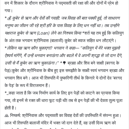
वन में शिकार के दौरान श्रीनिवास ने पद्मावती की रक्षा की और दोनों में प्रेम हो
गया।
*
💰 कुबेर से ऋण और देवों की गवाही: जब विवाह की बात पक्की हुई, तो साधारण
मनुष्य का जीवन जी रहे श्री हरि के पास विवाह के लिए धन नहीं था। तब उन्होंने
यक्षराज कुबेर से ऋण (Loan) लेने का निश्चय किया *
शर्त यह तय हुई कि कलियुग
के अंत तक भगवान श्रीनिवास (बालाजी) कुबेर को ब्याज सहित धन लौटाएंगे।
*
लेकिन यह ऋण कौन चुकाएगा? भगवान ने कहा— “कलियुग में मेरे भक्त मुझसे
ऐश्वर्य मांगेंगे, मैं उन्हें धनवान बनाऊंगा और बदले में वे अपनी श्रद्धा से जो दान देंगे,
उसी से मैं कुबेर का ऋण चुकाऊंगा।” *
🌳 ब्रह्मा और शिव बने साक्षी (बरगद के
पेड़):कुबेर और श्रीनिवास के बीच हुए इस समझौते के साक्षी स्वयं भगवान ब्रह्मा और
भगवान शिव बने। आज भी तिरुपति में पुष्करिणी तीर्थ के किनारे ये दोनों देव ‘बरगद
के पेड़’ के रूप में विराजमान हैं।
*_कहा जाता है कि जब निर्माण कार्य के लिए इन पेड़ों को काटने का प्रयास किया
गया, तो इनमें से रक्त की धारा फूट पड़ी थी! तब से इन पेड़ों की भी देवता तुल्य पूजा
होती है।
🙏 निष्कर्ष: श्रीनिवास और पद्मावती का विवाह देवों की उपस्थिति में संपन्न हुआ।
आज भी तिरुपति बालाजी मंदिर में भक्त जो दान देते हैं, वह उसी दिव्य ऋण को