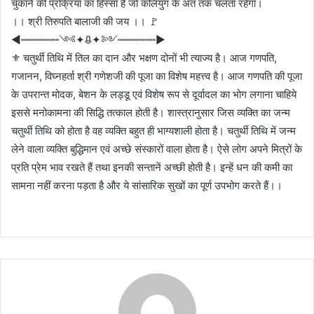
चुकाने की प्रक्रिया का हिस्सा है जो कलियुग के अंत तक चलता रहेगा।
।। श्री तिरुपति बालाजी की जय ।। 🚩
◄┉┉┉┉┉┉༺✦ᱪ✦༻┉┉┉┉┉┉►
⚜️ चतुर्थी तिथि में तिल का दान और भक्षण दोनों भी त्याज्य है। आज गणपति,
गजानन, विघ्नहर्ता श्री गणेशजी की पूजा का विशेष महत्त्व है। आज गणपति की पूजा
के उपरान्त मोदक, बेशन के लड्डू एवं विशेष रूप से दूर्वादल का भोग लगाना चाहिये
इससे मनोकामना की सिद्धि तत्काल होती है। शास्त्रानुसार जिस व्यक्ति का जन्म
चतुर्थी तिथि को होता है वह व्यक्ति बहुत ही भाग्यशाली होता है। चतुर्थी तिथि में जन्म
लेने वाला व्यक्ति बुद्धिमान एवं अच्छे संस्कारों वाला होता है। ऐसे लोग अपने मित्रों के
प्रति प्रेम भाव रखते हैं तथा इनकी सन्तानें अच्छी होती है। इन्हें धन की कमी का
सामना नहीं करना पड़ता है और ये सांसारिक सुखों का पूर्ण उपभोग करते हैं।।