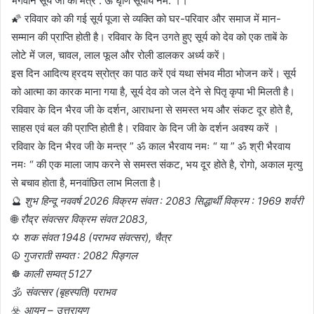
भगवान सूर्य जी का मंत्र : ऊँ घृणि सूर्याय नम: ।।
🌠 रविवार को की गई सूर्य पूजा से व्यक्ति को घर-परिवार और समाज में मान-
सम्मान की प्राप्ति होती है। रविवार के दिन उगते हुए सूर्य को देव को एक ताबें के
लोटे में जल, चावल, लाल फूल और रोली डालकर अर्ध्य करें।
इस दिन आदित्य ह्रदय स्रोत्र का पाठ करें एवं यथा संभव मीठा भोजन करें। सूर्य
को आत्मा का कारक माना गया है, सूर्य देव को जल देने से पितृ कृपा भी मिलती है।
रविवार के दिन भैरव जी के दर्शन, आराधना से समस्त भय और संकट दूर होते है,
साहस एवं बल की प्राप्ति होती है। रविवार के दिन जी के दर्शन अवश्य करें ।
रविवार के दिन भैरव जी के मन्त्र ” ॐ काल भैरवाय नमः “ या ” ॐ श्री भैरवाय
नमः “ की एक माला जाप करने से समस्त संकट, भय दूर होते है, रोगो, अकाल मृत्यु
से बचाव होता है, मनवांछित लाभ मिलता है।
🔮
शुभ हिन्दू नववर्ष 2026 विक्रम संवत : 2083 सिद्धार्थी विक्रम : 1969 शर्वरी
🌐
रौद्र संवत्सर विक्रम संवत 2083,
✡️
शक संवत 1948 (पराभव संवत्सर), चैत्र
☮️
गुजराती सम्वत : 2082 पिङ्गल
☸️
काली सम्वत् 5127
🕉️
संवत्सर (बृहस्पति) पराभव
☣️
आयन – उत्तरायण