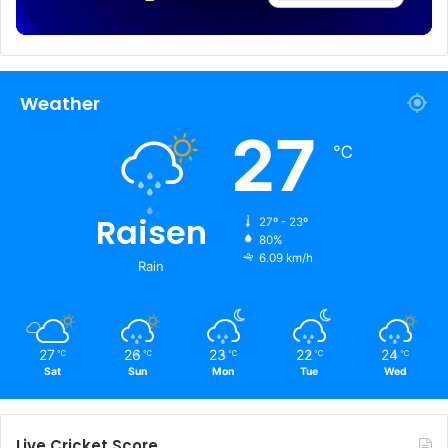
Weather
27
℃
Raisen
27º - 23º
80%
6.09 km/h
Rain
27
26
23
22
24
℃
℃
℃
℃
℃
Sat
Sun
Mon
Tue
Wed
Live Cricket Score