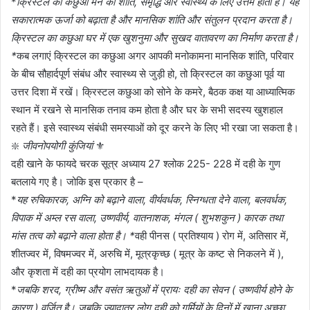
*
क्रिस्टल का कछुआ मन की शांति, समृद्धि और स्वास्थ्य के लिए उत्तम होता है। यह
सकारात्मक ऊर्जा को बढ़ाता है और मानसिक शांति और संतुलन प्रदान करता है।
क्रिस्टल का कछुआ घर में एक खुशनुमा और सुखद वातावरण का निर्माण करता है।
*
कब लगाएं क्रिस्टल का कछुआ अगर आपकी मनोकामना मानसिक शांति, परिवार
के बीच सौहार्दपूर्ण संबंध और स्वास्थ्य से जुड़ी हो, तो क्रिस्टल का कछुआ पूर्व या
उत्तर दिशा में रखें। क्रिस्टल कछुआ को सोने के कमरे, बैठक कक्ष या आध्यात्मिक
स्थान में रखने से मानसिक तनाव कम होता है और घर के सभी सदस्य खुशहाल
रहते हैं। इसे स्वास्थ्य संबंधी समस्याओं को दूर करने के लिए भी रखा जा सकता है।
❇️
जीवनोपयोगी कुंजियां
⚜️
दही खाने के फायदे चरक सूत्र अध्याय 27 श्लोक 225- 228 में दही के गुण
बतलाये गए है। जोकि इस प्रकार है –
*
यह रुचिकारक, अग्नि को बढ़ाने वाला, वीर्यवर्धक, स्निग्धता देने वाला, बलवर्धक,
विपाक में अम्ल रस वाला, उष्णवीर्य, वातनाशक, मंगल ( शुभशकुन ) कारक तथा
मांस तत्व को बढ़ाने वाला होता है। *
वही पीनस ( प्रतिश्याय ) रोग में, अतिसार में,
शीतज्वर में, विषमज्वर में, अरुचि में, मूत्रकृच्छ ( मूत्र के कष्ट से निकलने में ),
और कृशता में दही का प्रयोग लाभदायक है।
*
जबकि शरद, ग्रीष्म और वसंत ऋतुओं में प्रायः दही का सेवन ( उष्णवीर्य होने के
कारण ) वर्जित है। जबकि ज्यादातर लोग दही को गर्मियों के दिनों में खाना अच्छा