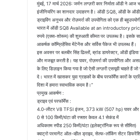
मुंबई, 17 मार्च 2026: जर्मन लग्ज़री कार निर्माता ऑडी ने आ
इंजीनियरिंग का शानदार उदाहरण है। ऑडी SQ8, ऑडी के ऑडी 
ड्राइविंग अनुभव और रोज़मर्रा की उपयोगिता को एक ही बहुउपयोगी 
भारत में ऑडी SQ8 Available at an introductory p
रुपये (एक्स-शोरूम) की शुरुआती कीमत पर उपलब्ध है। इसके साथ 
आकर्षक कॉम्प्रिहेंसिव मेंटेनेंस और सर्विस पैकेज भी उपलब्ध हैं।
इस अवसर पर बलबीर सिंह ढिल्लों, ब्रांड डायरेक्टर, ऑडी इंडिय
और मजबूत करती है। यह पावर, रोज़मर्रा की उपयोगिता और असली 
के लिए डिज़ाइन किया गया है जो ऐसी लग्ज़री एसयूवी चाहते हैं जो
दे। भारत में खासकर युवा ग्राहकों के बीच परफॉर्मेंस कारों के प
दिशा में हमारा स्वाभाविक कदम है।”
प्रमुख आकर्षण :
ड्राइव एवं परफॉर्मेंस :
4.0-लीटर V8 TFSI इंजन, 373 kW (507 hp) पावर और 
0 से 100 किमी/घंटा की रफ्तार केवल 4.1 सेकंड में
अधिकतम स्पीड 250 किमी/घंटा (इलेक्ट्रॉनिक रूप से सीमित)
क्वाट्रो परमानेंट ऑल-व्हील ड्राइव, सेल्फ-लॉकिंग सेंटर डिफरे