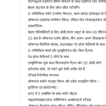
कंटीन्यूअस एडाप्टिव डैम्पिंग सिस्टम के साथ एडाप्टिव एयर सस्पेंशन
बेहतर कंट्रोल के लिए ऑल-व्हील स्टीयरिंग
S-स्पेसिफिक स्पोर्ट एग्जॉस्ट सिस्टम, खास साउंड प्रोफाइल के 
ऑप्शनल एडवांस्ड सस्पेंशन पैकेज, एक्टिव रोल स्टेबलाइजेशन और
एक्‍सटीरियर :
बेहतर विजिबिलिटी के लिए ऑडी लेज़र लाइट के साथ HD मैट्रि
22-इंच के ऑप्शनल एलॉय व्हील्स, तीन अलग-अलग डिज़ाइन्स मे
ऑप्शनल सिरेमिक ब्रेक्स, एंथ्रासाइट ग्रे ब्रेक कैलिपर्स के साथ
S-स्पेसिफिक बंपर्स और इल्यूमिनेटेड डोर-सिल ट्रिम्स
रेड ब्रेक कैलिपर्स S लोगो के साथ
एल्यूमिनियम लुक वाला सिंगलफ्रेम ग्रिल और 2D ऑडी लोगो
फ्रेमलेस डोर्स, जो स्पोर्ट कूपे जैसी अपील देते हैं
स्टैंडर्ड पैनोरमिक सनरूफ
ऑप्शनल कार्बन स्टाइल पैकेज और ब्लैक स्टाइलिंग पैकेज ।
इंटीरियर एवं इंफोटेनमेंट :
फ्रंट में S एम्बॉसिंग के साथ स्पोर्ट सीट्स
माइक्रोफाइबर/लेदर कॉम्बिनेशन अपहोल्स्ट्री स्टैंडर्ड
ऑप्शनल वैलकोना लेदर सीट्स, हीटिंग, वेंटिलेशन और मसाज फं