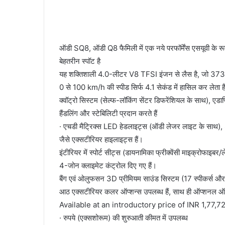
an
email
ऑडी SQ8, ऑडी Q8 फैमिली में एक नये परफॉर्मेंस एसयूवी के र
बेहतरीन स्पॉट है
यह शक्तिशाली 4.0-लीटर V8 TFSI इंजन से लैस है, जो 3
0 से 100 km/h की स्पीड सिर्फ 4.1 सेकंड में हासिल कर लेता ह
क्‍वॉट्रो सिस्टम (सेल्फ-लॉकिंग सेंटर डिफरेंशियल के साथ), एडाप
हैंडलिंग और स्टेबिलिटी प्रदान करते हैं
· एचडी मैट्रिक्‍स LED हेडलाइट्स (ऑडी लेजर लाइट के साथ), S
जैसे एक्सटीरियर हाइलाइट्स हैं।
इंटीरियर में स्पोर्ट सीट्स (डायनामिका फ्रीक्वेंसी माइक्रोफाइबर/
4-जोन क्लाइमेट कंट्रोल दिए गए हैं।
बैंग एवं ओलुफसन 3D प्रीमियम साउंड सिस्टम (17 स्पीकर्स 
आठ एक्सटीरियर कलर ऑप्शन्स उपलब्ध हैं, साथ ही ऑप्शनल ऑडी
Available at an introductory price of INR 1,77
· रुपये (एक्‍सशोरूम) की शुरुआती कीमत में उपलब्‍ध