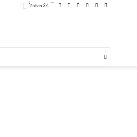
℃
Facebook
YouTube
WhatsApp
Log
Random
Sidebar
24
Raisen
In
Article
Switch
skin