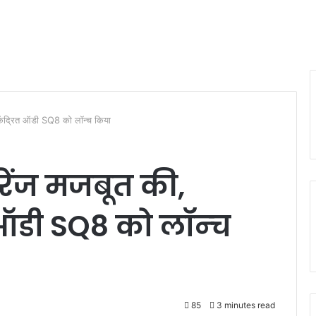
केंद्रित ‍ऑडी SQ8 को लॉन्‍च किया
 रेंज मजबूत की,
 ‍ऑडी SQ8 को लॉन्‍च
85
3 minutes read