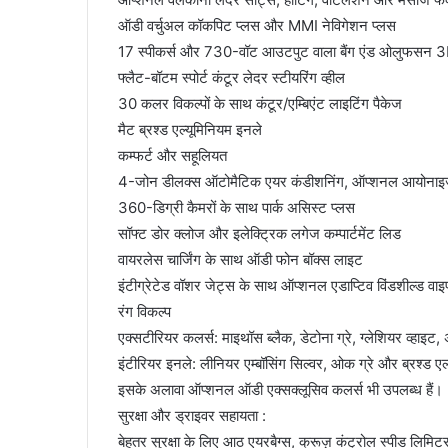
ऑडी वर्चुअल कॉकपिट प्लस और MMI नेविगेशन प्लस
17 स्पीकर्स और 730-वॉट आउटपुट वाला बैंग एंड ओलुफसन 3D
फ्लैट-बॉटम स्पोर्ट कंटूर लेदर स्टीयरिंग व्हील
30 कलर विकल्पों के साथ कंटूर/एम्बिएंट लाइटिंग पैकेज
मैट ब्रश्ड एल्यूमिनियम इनले
कम्फर्ट और सहूलियत
4-जोन डीलक्स ऑटोमैटिक एयर कंडीशनिंग, ऑप्शनल आयोनाइज़र
360-डिग्री कैमरों के साथ पार्क असिस्ट प्लस
सॉफ्ट डोर क्लोज और इलेक्ट्रिक लगेज कम्पार्टमेंट लिड
वायरलेस चार्जिंग के साथ ऑडी फोन बॉक्स लाइट
इंटीग्रेटेड वॉशर जेट्स के साथ ऑप्शनल एडाप्टिव विंडशील्ड वाइप
रंग विकल्प
एक्सटीरियर कलर्स: माइथॉस ब्लैक, डेटोना ग्रे, ग्लेशियर व्हाइट, 
इंटीरियर इनले: लीनियर एम्बॉसिंग सिल्वर, ओक ग्रे और ब्रश्ड एल
इसके अलावा ऑप्शनल ऑडी एक्सक्लूसिव कलर्स भी उपलब्ध हैं।
सुरक्षा और ड्राइवर सहायता :
बेहतर सुरक्षा के लिए आठ एयरबैग्स, क्रूज़ कंट्रोल स्पीड लिम