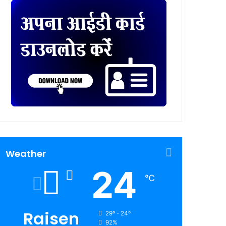
Weather
24
℃
Raisen
29º - 24º
92%