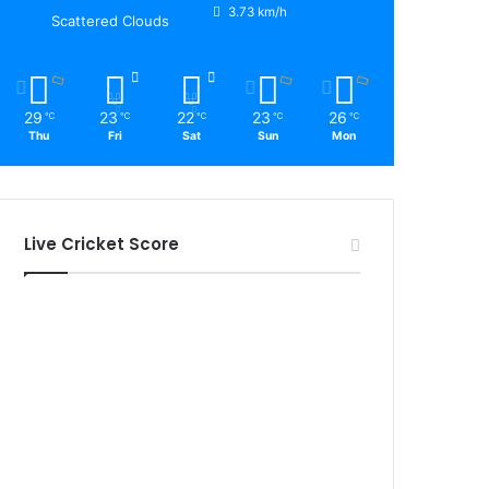
3.73 km/h
Scattered Clouds
29
23
22
23
26
℃
℃
℃
℃
℃
Thu
Fri
Sat
Sun
Mon
Live Cricket Score