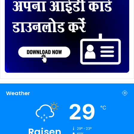
Weather
29
℃
Raisen
29º - 23º