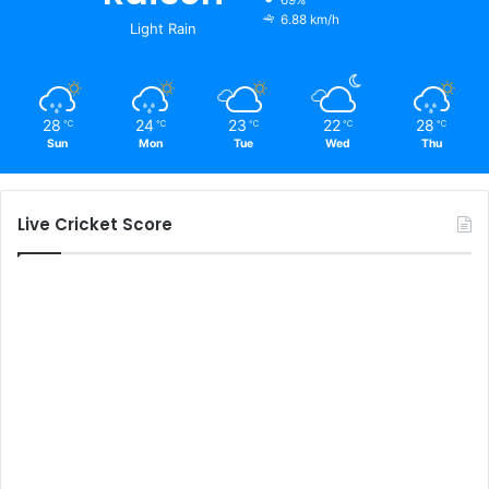
69%
6.88 km/h
Light Rain
28
24
23
22
28
℃
℃
℃
℃
℃
Sun
Mon
Tue
Wed
Thu
Live Cricket Score