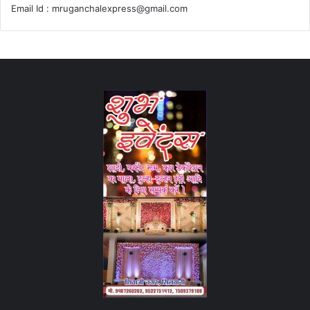
Email Id :
mruganchalexpress@gmail.com