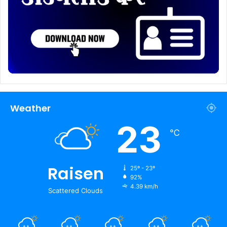
Weather
23
℃
Raisen
25º - 23º
92%
4.39 km/h
Scattered Clouds