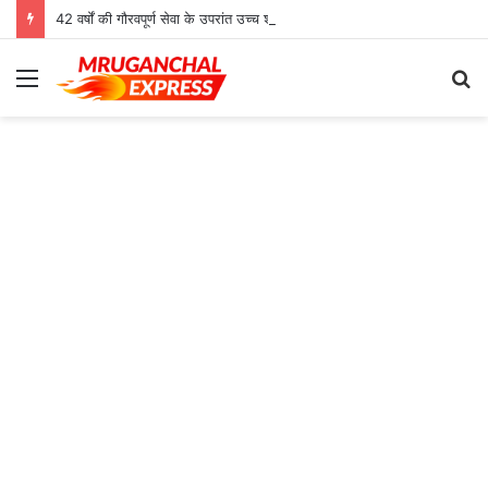
42 वर्षों की गौरवपूर्ण सेवा के उपरांत उच्च श्रेणी शिक्षक मोहनलाल कुशवाहा का भव्य सम्मान समारोह संपन्न
Menu
S
fo