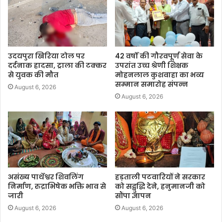
उदयपुरा खिरिया टोल पर
42 वर्षों की गौरवपूर्ण सेवा के
दर्दनाक हादसा, ट्राला की टक्कर
उपरांत उच्च श्रेणी शिक्षक
से युवक की मौत
मोहनलाल कुशवाहा का भव्य
सम्मान समारोह संपन्न
August 6, 2026
August 6, 2026
असंख्य पार्थेश्वर शिवलिंग
हड़ताली पटवारियों ने सरकार
निर्माण, रुद्राभिषेक भक्ति भाव से
को सद्बुद्धि देने, हनुमानजी को
जारी
सौंपा ज्ञापन
August 6, 2026
August 6, 2026