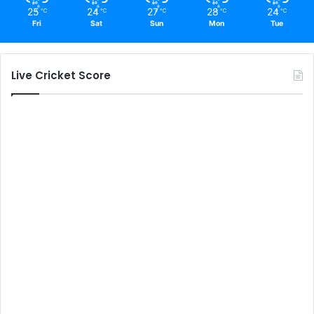
25
24
27
28
24
℃
℃
℃
℃
℃
Fri
Sat
Sun
Mon
Tue
Live Cricket Score