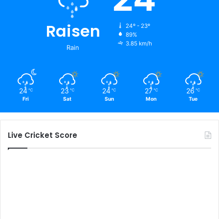
Raisen
24º - 23º
89%
3.85 km/h
Rain
24
23
24
27
26
℃
℃
℃
℃
℃
Fri
Sat
Sun
Mon
Tue
Live Cricket Score