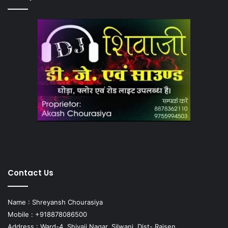
Contact Us
Name : Shreyansh Chourasiya
Mobile : +918878086500
Address : Ward-4, Shivaji Nagar, Silwani, Dist- Raisen