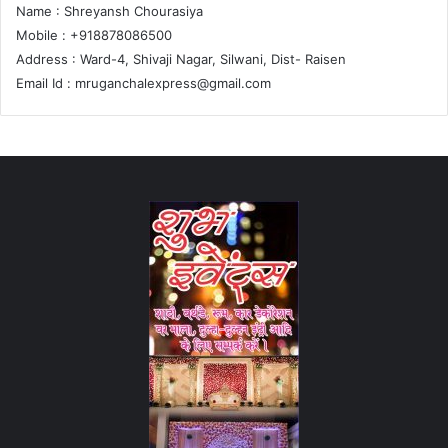
Name : Shreyansh Chourasiya
Mobile : +918878086500
Address : Ward-4, Shivaji Nagar, Silwani, Dist- Raisen
Email Id :
mruganchalexpress@gmail.com