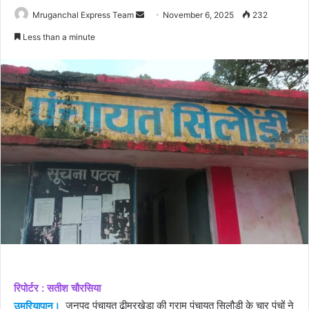
Send
Mruganchal Express Team
November 6, 2025
232
an
Less than a minute
email
रिपोर्टर : सतीश चौरसिया
उमरियापान।
जनपद पंचायत ढीमरखेड़ा की ग्राम पंचायत सिलौड़ी के चार पंचों ने