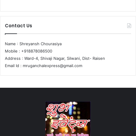
Contact Us
Name : Shreyansh Chourasiya
Mobile : +918878086500
Address : Ward-4, Shivaji Nagar, Silwani, Dist- Raisen
Email Id :
mruganchalexpress@gmail.com