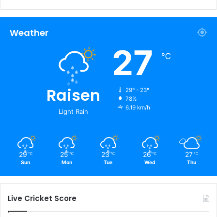
Weather
27
℃
Raisen
29º - 23º
78%
6.19 km/h
Light Rain
29
25
23
26
27
℃
℃
℃
℃
℃
Sun
Mon
Tue
Wed
Thu
Live Cricket Score