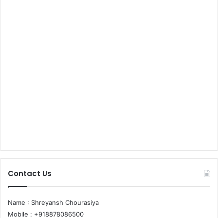
Contact Us
Name : Shreyansh Chourasiya
Mobile : +918878086500