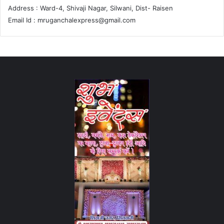
Address : Ward-4, Shivaji Nagar, Silwani, Dist- Raisen
Email Id :
mruganchalexpress@gmail.com