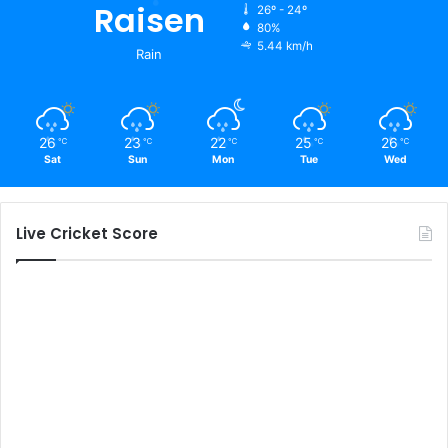
Raisen
26º - 24º
80%
5.44 km/h
Rain
26
23
22
25
26
℃
℃
℃
℃
℃
Sat
Sun
Mon
Tue
Wed
Live Cricket Score