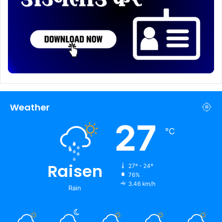
Weather
27
℃
Raisen
27º - 24º
76%
3.46 km/h
Rain