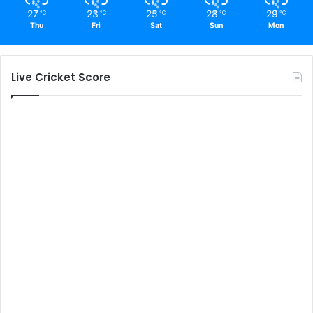
27
23
25
28
29
℃
℃
℃
℃
℃
Thu
Fri
Sat
Sun
Mon
Live Cricket Score