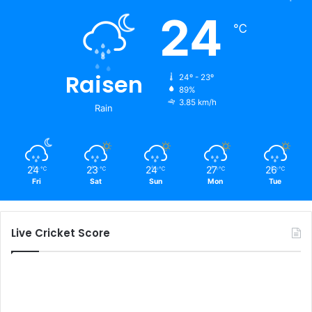
24
℃
Raisen
24º - 23º
89%
3.85 km/h
Rain
24
23
24
27
26
℃
℃
℃
℃
℃
Fri
Sat
Sun
Mon
Tue
Live Cricket Score