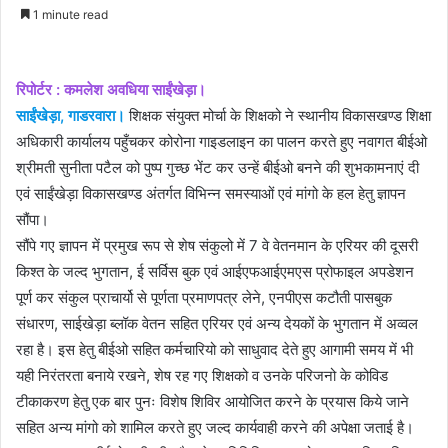
an
1 minute read
email
रिपोर्टर : कमलेश अवधिया साईंखेड़ा।
साईंखेड़ा, गाडरवारा।
शिक्षक संयुक्त मोर्चा के शिक्षको ने स्थानीय विकासखण्ड शिक्षा
अधिकारी कार्यालय पहुँचकर कोरोना गाइडलाइन का पालन करते हुए नवागत बीईओ
श्रीमती सुनीता पटैल को पुष्प गुच्छ भेंट कर उन्हें बीईओ बनने की शुभकामनाएं दी
एवं साईंखेड़ा विकासखण्ड अंतर्गत विभिन्न समस्याओं एवं मांगो के हल हेतु ज्ञापन
सौंपा।
सौंपे गए ज्ञापन में प्रमुख रूप से शेष संकुलो में 7 वे वेतनमान के एरियर की दूसरी
किश्त के जल्द भुगतान, ई सर्विस बुक एवं आईएफआईएमएस प्रोफाइल अपडेशन
पूर्ण कर संकुल प्राचार्यो से पूर्णता प्रमाणपत्र लेने, एनपीएस कटौती पासबुक
संधारण, साईखेड़ा ब्लॉक वेतन सहित एरियर एवं अन्य देयकों के भुगतान में अव्वल
रहा है। इस हेतु बीईओ सहित कर्मचारियो को साधुवाद देते हुए आगामी समय में भी
यही निरंतरता बनाये रखने, शेष रह गए शिक्षको व उनके परिजनो के कोविड
टीकाकरण हेतु एक बार पुनः विशेष शिविर आयोजित करने के प्रयास किये जाने
सहित अन्य मांगो को शामिल करते हुए जल्द कार्यवाही करने की अपेक्षा जताई है।