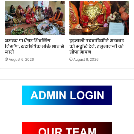
असंख्य पार्थेश्वर शिवलिंग
हड़ताली पटवारियों ने सरकार
निर्माण, रुद्राभिषेक भक्ति भाव से
को सद्बुद्धि देने, हनुमानजी को
जारी
सौंपा ज्ञापन
August 6, 2026
August 6, 2026