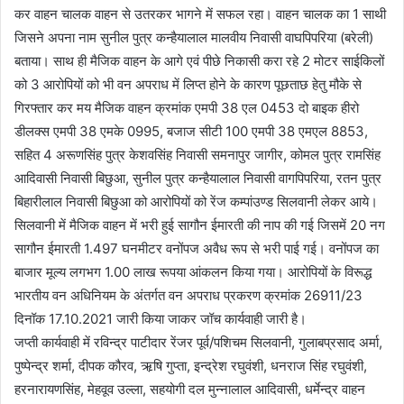
कर वाहन चालक वाहन से उतरकर भागने में सफल रहा। वाहन चालक का 1 साथी
जिसने अपना नाम सुनील पुत्र कन्हैयालाल मालवीय निवासी वाघपिपरिया (बरेली)
बताया। साथ ही मैजिक वाहन के आगे एवं पीछे निकासी करा रहे 2 मोटर साईकिलों
को 3 आरोपियों को भी वन अपराध में लिप्त होने के कारण पूछताछ हेतु मौके से
गिरफ्तार कर मय मैजिक वाहन क्रमांक एमपी 38 एल 0453 दो बाइक हीरो
डीलक्स एमपी 38 एमके 0995, बजाज सीटी 100 एमपी 38 एमएल 8853,
सहित 4 अरूणसिंह पुत्र केशवसिंह निवासी समनापुर जागीर, कोमल पुत्र रामसिंह
आदिवासी निवासी बिछुआ, सुनील पुत्र कन्हैयालाल निवासी वागपिपरिया, रतन पुत्र
बिहारीलाल निवासी बिछुआ को आरोपियों को रेंज कम्पांउण्ड सिलवानी लेकर आये।
सिलवानी में मैजिक वाहन में भरी हुई सागौन ईमारती की नाप की गई जिसमें 20 नग
सागौन ईमारती 1.497 घनमीटर वनोंपज अवैध रूप से भरी पाई गई। वनोंपज का
बाजार मूल्य लगभग 1.00 लाख रूपया आंकलन किया गया। आरोपियों के विरूद्ध
भारतीय वन अधिनियम के अंतर्गत वन अपराध प्रकरण क्रमांक 26911/23
दिनॉक 17.10.2021 जारी किया जाकर जॉच कार्यवाही जारी है।
जप्ती कार्यवाही में रविन्द्र पाटीदार रेंजर पूर्व/पशिचम सिलवानी, गुलाबप्रसाद अर्मा,
पुष्पेन्द्र शर्मा, दीपक कौरव, ऋ़षि गुप्ता, इन्द्रेश रघुवंशी, धनराज सिंह रघुवंशी,
हरनारायणसिंह, मेहवूव उल्ला, सहयोगी दल मुन्नालाल आदिवासी, धर्मेन्द्र वाहन