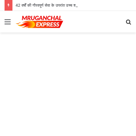
42 वर्षों की गौरवपूर्ण सेवा के उपरांत उच्च श्रेणी शिक्षक मोहनलाल कुशवाहा का भव्य सम्मान समारोह संपन्न
Menu
S
fo