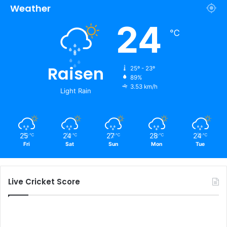
Weather
24
℃
Raisen
25º - 23º
89%
3.53 km/h
Light Rain
25
24
27
28
24
℃
℃
℃
℃
℃
Fri
Sat
Sun
Mon
Tue
Live Cricket Score