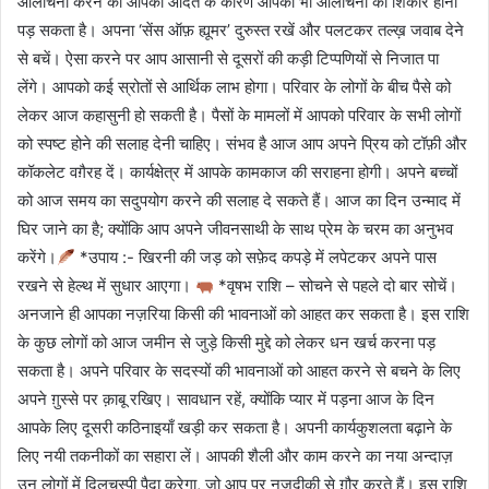
आलोचना करने की आपकी आदत के कारण आपको भी आलोचना का शिकार होना
पड़ सकता है। अपना ‘सेंस ऑफ़ ह्यूमर’ दुरुस्त रखें और पलटकर तल्ख़ जवाब देने
से बचें। ऐसा करने पर आप आसानी से दूसरों की कड़ी टिप्पणियों से निजात पा
लेंगे। आपको कई स्रोतों से आर्थिक लाभ होगा। परिवार के लोगों के बीच पैसे को
लेकर आज कहासुनी हो सकती है। पैसों के मामलों में आपको परिवार के सभी लोगों
को स्पष्ट होने की सलाह देनी चाहिए। संभव है आज आप अपने प्रिय को टॉफ़ी और
कॉकलेट वग़ैरह दें। कार्यक्षेत्र में आपके कामकाज की सराहना होगी। अपने बच्चों
को आज समय का सदुपयोग करने की सलाह दे सकते हैं। आज का दिन उन्माद में
घिर जाने का है; क्योंकि आप अपने जीवनसाथी के साथ प्रेम के चरम का अनुभव
करेंगे।
*उपाय :- खिरनी की जड़ को सफ़ेद कपड़े में लपेटकर अपने पास
रखने से हेल्थ में सुधार आएगा।
*वृषभ राशि – सोचने से पहले दो बार सोचें।
अनजाने ही आपका नज़रिया किसी की भावनाओं को आहत कर सकता है। इस राशि
के कुछ लोगों को आज जमीन से जुड़े किसी मुद्दे को लेकर धन खर्च करना पड़
सकता है। अपने परिवार के सदस्यों की भावनाओं को आहत करने से बचने के लिए
अपने ग़ुस्से पर क़ाबू रखिए। सावधान रहें, क्योंकि प्यार में पड़ना आज के दिन
आपके लिए दूसरी कठिनाइयाँ खड़ी कर सकता है। अपनी कार्यकुशलता बढ़ाने के
लिए नयी तकनीकों का सहारा लें। आपकी शैली और काम करने का नया अन्दाज़
उन लोगों में दिलचस्पी पैदा करेगा, जो आप पर नज़दीकी से ग़ौर करते हैं। इस राशि