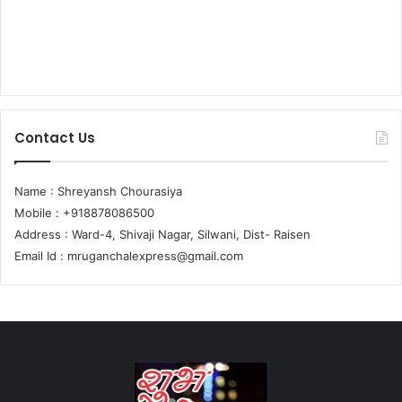
Contact Us
Name : Shreyansh Chourasiya
Mobile : +918878086500
Address : Ward-4, Shivaji Nagar, Silwani, Dist- Raisen
Email Id :
mruganchalexpress@gmail.com