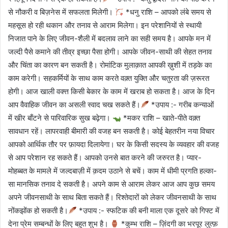
से नौकरी व बिज़नेस में सफलता मिलेगी।
*धनु राशि – आपको लंबे समय से
महसूस हो रही थकान और तनाव से आराम मिलेगा। इन परेशानियों से स्थायी
निजात पाने के लिए जीवन-शैली में बदलाव लाने का सही समय है। आपके मन में
जल्दी पैसे कमाने की तीव्र इच्छा पैसा होगी। आपके जीवन-साथी की सेहत तनाव
और चिंता का कारण बन सकती है। रोमांटिक मुलाक़ात आपकी ख़ुशी में तड़के का
काम करेगी। सहकर्मियों के साथ काम करते वक़्त युक्ति और चतुरता की ज़रूरत
होगी। आज खाली वक्त्त किसी बेकार के काम में खराब हो सकता है। आज के दिन
आप वैवाहिक जीवन का असली स्वाद चख सकते हैं।
*उपाय :- गरीब कन्याओं
में खीर बाँटने से पारिवारिक सुख बढ़ेगा।
*मकर राशि – खाते-पीते वक़्त
सावधान रहें। लापरवाही बीमारी की वजह बन सकती है। कोई बेहतरीन नया विचार
आपको आर्थिक तौर पर फ़ायदा दिलायेगा। घर के किसी सदस्य के व्यवहार की वजह
से आप परेशान रह सकते हैं। आपको उनसे बात करने की जरुरत है। प्यार-
मोहब्बत के मामले में जल्दबाज़ी में क़दम उठाने से बचें। काम में धीमी प्रगति हल्का-
सा मानसिक तनाव दे सकती है। अपने काम से आराम लेकर आज आप कुछ समय
अपने जीवनसाथी के साथ बिता सकते हैं। रिश्तेदारों को लेकर जीवनसाथी के साथ
नोंकझोंक हो सकती है।
*उपाय :- स्फटिक की बनी माला एक दूसरे को गिफ्ट में
देना प्रेम सम्बन्धों के लिए बहुत शुभ है।
*कुम्भ राशि – ज़िंदगी का भरपूर लुत्फ़