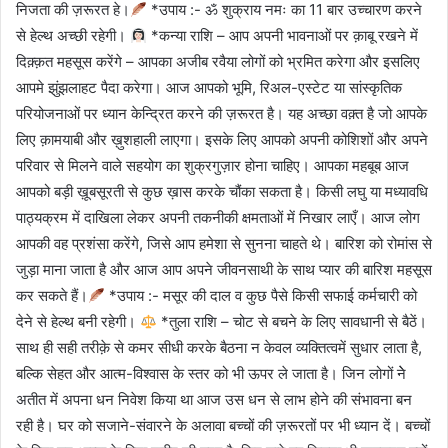
निजता की ज़रूरत हे।
*उपाय :- ॐ शुक्राय नमः का 11 बार उच्चारण करने
से हेल्थ अच्छी रहेगी।
*कन्या राशि – आप अपनी भावनाओं पर क़ाबू रखने में
दिक़्क़त महसूस करेंगे – आपका अजीब रवैया लोगों को भ्रमित करेगा और इसलिए
आपमे झुंझलाहट पैदा करेगा। आज आपको भूमि, रिअल-एस्टेट या सांस्कृतिक
परियोजनाओं पर ध्यान केन्द्रित करने की ज़रूरत है। यह अच्छा वक़्त है जो आपके
लिए क़ामयाबी और ख़ुशहाली लाएगा। इसके लिए आपको अपनी कोशिशों और अपने
परिवार से मिलने वाले सहयोग का शुक्रगुज़ार होना चाहिए। आपका महबूब आज
आपको बड़ी ख़ूबसूरती से कुछ ख़ास करके चौंका सकता है। किसी लघु या मध्यावधि
पाठ्यक्रम में दाखिला लेकर अपनी तकनीकी क्षमताओं में निखार लाएँ। आज लोग
आपकी वह प्रशंसा करेंगे, जिसे आप हमेशा से सुनना चाहते थे। बारिश को रोमांस से
जुड़ा माना जाता है और आज आप अपने जीवनसाथी के साथ प्यार की बारिश महसूस
कर सकते हैं।
*उपाय :- मसूर की दाल व कुछ पैसे किसी सफाई कर्मचारी को
देने से हेल्थ बनी रहेगी।
*तुला राशि – चोट से बचने के लिए सावधानी से बैठें।
साथ ही सही तरीक़े से कमर सीधी करके बैठना न केवल व्यक्तित्वमें सुधार लाता है,
बल्कि सेहत और आत्म-विश्वास के स्तर को भी ऊपर ले जाता है। जिन लोगों नेे
अतीत में अपना धन निवेश किया था आज उस धन से लाभ होने की संभावना बन
रही है। घर को सजाने-संवारने के अलावा बच्चों की ज़रूरतों पर भी ध्यान दें। बच्चों