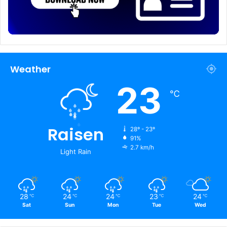
Weather
23
℃
Raisen
28º - 23º
91%
2.7 km/h
Light Rain
28
24
24
23
24
℃
℃
℃
℃
℃
Sat
Sun
Mon
Tue
Wed