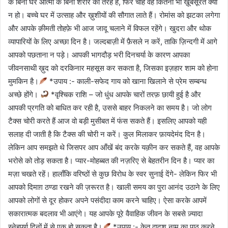
के बिना घर आत्मा के बिना शरीर की तरह है, फिर चाहे वह कितना भी ख़ूबसूरत क्यों
न हो। बच्चे घर में उत्साह और ख़ुशीयों की सौगात लाते हैं। रोमांस को झटका लगेगा
और आपके क़ीमती तोहफ़े भी आज जादू चलाने में विफल रहेंगे। खुदरा और थोक
व्यापारियों के लिए अच्छा दिन है। जल्दबाज़ी में फ़ैसले न करें, ताकि ज़िन्दगी में आगे
आपको पछताना न पड़े। आपकी भागदौड़ भरी दिनचर्या के कारण आपका
जीवनसाथी ख़ुद को दरकिनार महसूस कर सकता है, जिसका इज़हार शाम को होना
मुमकिन है।
*उपाय :- काली-सफेद गाय को खाना खिलाने से प्रेम सम्बन्ध
अच्छे होंगे।
*वृश्चिक राशि – जो धुंध आपके चारों तरफ़ छायी हुई है और
आपकी प्रगति को बाधित कर रही है, उससे बाहर निकलने का समय है। जो लोग
टैक्स चोरी करते हैं आज वो बड़ी मुसीबत में फंस सकते हैं। इसलिए आपको यही
सलाह दी जाती है कि टैक्स की चोरी न करें। कुल मिलाकर फ़ायदेमंद दिन है।
लेकिन आप समझते थे जिसपर आप आँखें बंद करके यक़ीन कर सकते हैं, वह आपके
भरोसे को तोड़ सकता है। प्यार-मोहब्बत की नज़रिए से बेहतरीन दिन है। प्यार का
मज़ा चखते रहें। हालाँकि वरिष्ठों से कुछ विरोध के स्वर सुनाई देंगे- लेकिन फिर भी
आपको दिमाग़ ठण्डा रखने की ज़रूरत है। खाली समय का पुरा आनंद उठाने के लिए
आपको लोगों से दूर होकर अपने पसंदीदा काम करने चाहिए। ऐसा करके आपमें
सकारात्मक बदलाव भी आएंगे। यह आपके पूरे वैवाहिक जीवन के सबसे ज़्यादा
स्नेहपूर्ण दिनों में से एक हो सकता है।
*उपाय :- केतु द्वादश नाम का पाठ करने