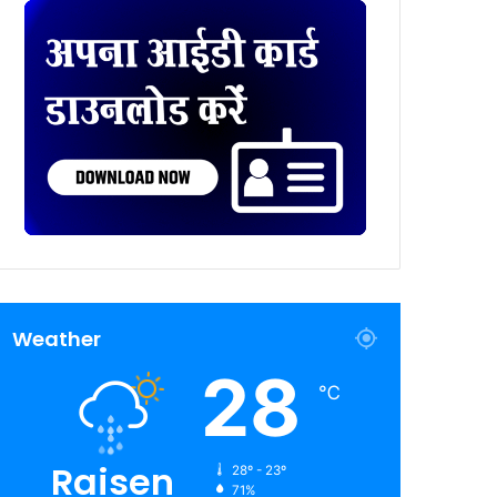
Weather
28
℃
Raisen
28º - 23º
71%