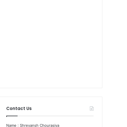
Contact Us
Name : Shreyansh Chourasiya