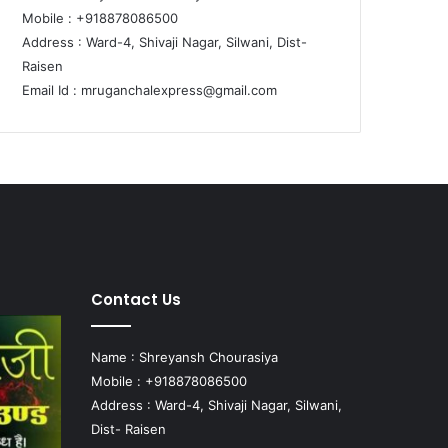
Mobile : +918878086500
Address : Ward-4, Shivaji Nagar, Silwani, Dist-
Raisen
Email Id :
mruganchalexpress@gmail.com
Contact Us
Name : Shreyansh Chourasiya
Mobile : +918878086500
Address : Ward-4, Shivaji Nagar, Silwani,
Dist- Raisen