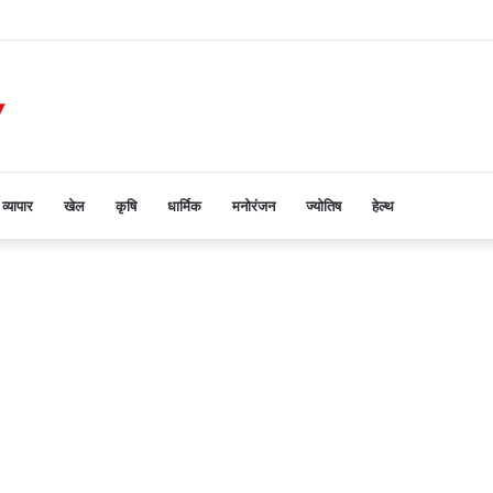
लगातार सात दिनों से जारी हे भोजन वितरण कार्यक्रम
व्यापार
खेल
कृषि
धार्मिक
मनोरंजन
ज्योतिष
हेल्थ