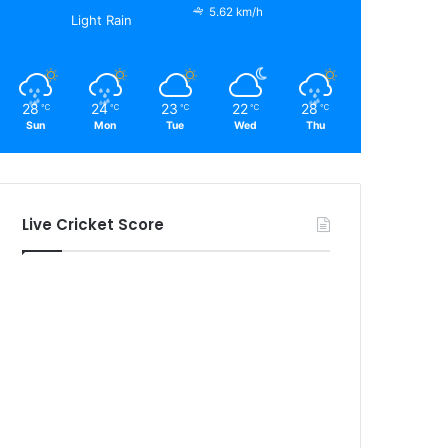
5.62 km/h
Light Rain
28
24
23
22
28
℃
℃
℃
℃
℃
Sun
Mon
Tue
Wed
Thu
Live Cricket Score