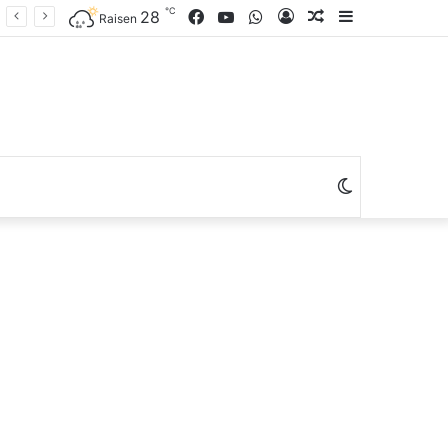
℃
Facebook
YouTube
WhatsApp
Log
Random
Sidebar
28
Raisen
In
Article
Switch
skin