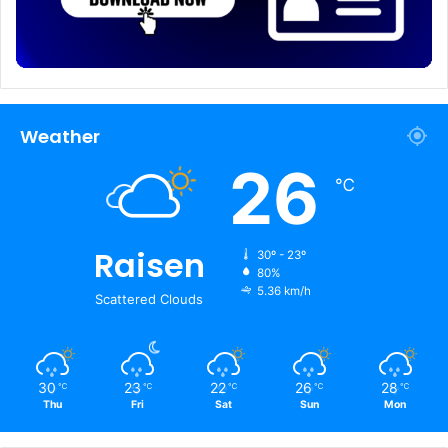
Weather
26
℃
Raisen
30º - 23º
80%
5.36 km/h
Scattered Clouds
30
23
22
26
28
℃
℃
℃
℃
℃
Thu
Fri
Sat
Sun
Mon