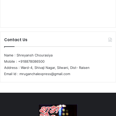
Contact Us
Name : Shreyansh Chourasiya
Mobile : +918878086500
Address : Ward-4, Shivaji Nagar, Silwani, Dist- Raisen
Email Id :
mruganchalexpress@gmail.com