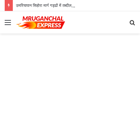
उमरियापान सिहोरा मार्ग गड्ढों में तब्दील, जिम्मेदार बेखबर
Menu
S
fo