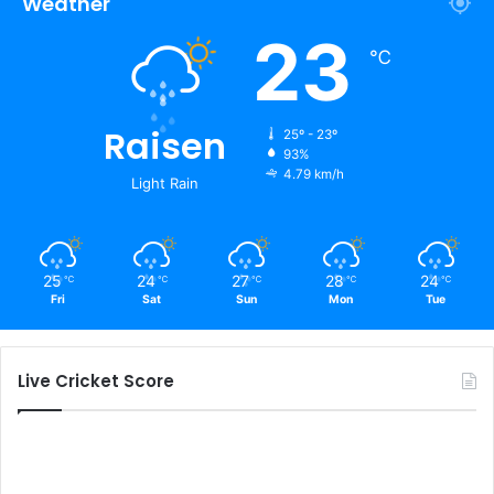
Weather
23
℃
Raisen
25º - 23º
93%
4.79 km/h
Light Rain
25
24
27
28
24
℃
℃
℃
℃
℃
Fri
Sat
Sun
Mon
Tue
Live Cricket Score