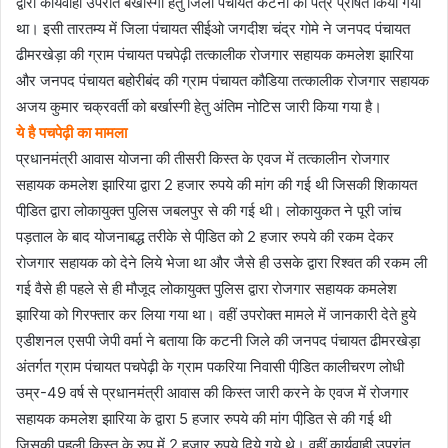
द्वारा कार्यवाही उपरांत बर्खास्गी हेतु जिला पंचायत कटनी को पत्र प्रैषित किया गया
था। इसी तारतम्य में जिला पंचायत सीईओ जगदीश चंद्र गोमे ने जनपद पंचायत
ढीमरखेड़ा की ग्राम पंचायत पचपेढ़ी तत्कालीक रोजगार सहायक कमलेश झारिया
और जनपद पंचायत बहोरीबंद की ग्राम पंचायत कौडिया तत्कालीक रोजगार सहायक
अजय कुमार चक्रवर्ती को बर्खास्गी हेतु अंतिम नोटिस जारी किया गया है।
ये है पचपेढ़ी का मामला
प्रधानमंत्री आवास योजना की तीसरी किस्त के एवज में तत्कालीन रोजगार
सहायक कमलेश झारिया द्वारा 2 हजार रुपये की मांग की गई थी जिसकी शिकायत
पीडि़त द्वारा लोकायुक्त पुलिस जबलपुर से की गई थी। लोकायुकत ने पूरी जांच
पड़ताल के बाद योजनाबद्ध तरीके से पीडि़त को 2 हजार रुपये की रकम देकर
रोजगार सहायक को देने लिये भेजा था और जैसे ही उसके द्वारा रिश्वत की रकम ली
गई वैसे ही पहले से ही मौजूद लोकायुक्त पुलिस द्वारा रोजगार सहायक कमलेश
झारिया को गिरफ्तार कर लिया गया था। वहीं उपरोक्त मामले में जानकारी देते हुये
एडीशनल एसपी जेपी वर्मा ने बताया कि कटनी जिले की जनपद पंचायत ढीमरखेड़ा
अंतर्गत ग्राम पंचायत पचपेढ़ी के ग्राम पकरिया निवासी पीडि़त कालीचरण लोधी
उम्र-49 वर्ष से प्रधानमंत्री आवास की किस्त जारी करने के एवज में रोजगार
सहायक कमलेश झारिया के द्वारा 5 हजार रुपये की मांग पीडि़त से की गई थी
जिसकी पहली किस्त के रुप में 2 हजार रुपये दिये गये थे। वहीं कार्यवाही उपरांत