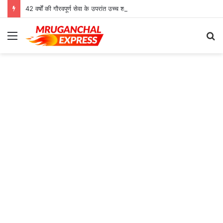
42 वर्षों की गौरवपूर्ण सेवा के उपरांत उच्च श्रेणी शिक्षक मोहनलाल कुशवाहा का भव्य सम्मान समारोह संपन्न
Menu
S
fo