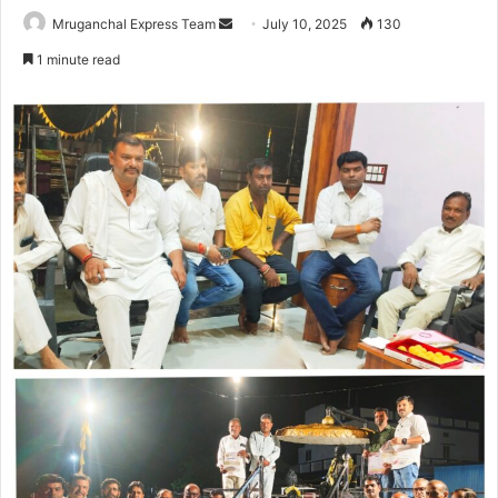
Send
Mruganchal Express Team
July 10, 2025
130
an
1 minute read
email