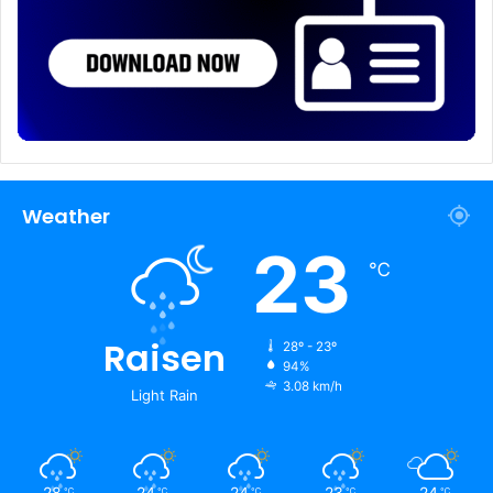
Weather
23
℃
Raisen
28º - 23º
94%
3.08 km/h
Light Rain
28
24
24
23
24
℃
℃
℃
℃
℃