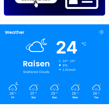
Weather
24
℃
Raisen
24º - 24º
91%
2.33 km/h
Scattered Clouds
24
27
23
25
24
℃
℃
℃
℃
℃
Fri
Sat
Sun
Mon
Tue