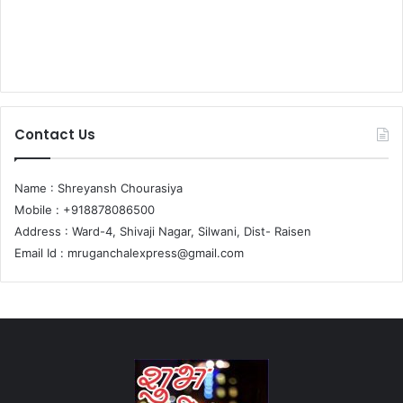
Contact Us
Name : Shreyansh Chourasiya
Mobile : +918878086500
Address : Ward-4, Shivaji Nagar, Silwani, Dist- Raisen
Email Id :
mruganchalexpress@gmail.com