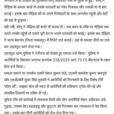
अनघोरा में ही पीड़िता की मुलाकात सोनू अहिरवार नाम के युवक से हुई। सोनू ने
पीड़िता के आधार कार्ड से उसके घरवालों का नंबर निकाला और उसकी मां से बात
कराई। इसके बाद पीड़िता की मां अपने रिश्तेदारों के साथ अनघोरा पहुंची और बेटी
को वहां से छुड़ाया।
यही नहीं, सोनू ने पीड़िता की शादी भी करवा दी। रक्षा बंधन के मौके पर पीड़िता जब
अपने मायके पहुंची तो उसने पूरी घटना अपने घरवालों को बताई। इसके बाद पीड़िता
ने थाना बेलगांव (जिला जबलपुर) में रिपोर्ट दर्ज कराई। वहां से मामला ज़ीरो पर दर्ज
कर उदयपुरा थाने भेजा गया।
उदयपुरा थाना पुलिस ने गंभीरता को देखते हुए मामला दर्ज किया। पुलिस ने
आरोपियों के खिलाफ अपराध क्रमांक 318/2025 धारा 70 (1) बीएनएस के तहत
केस दर्ज किया।
मामला सामने पर रायसेन एसपी पंकज कुमार पांडे, एएसपी कमलेश कुमार खरपुसे
और एसडीओपी कुंवर सिंह मुकाती ने आरोपियों की गिरफ्तारी के लिए विशेष टीमें
गठित कीं। साइबर सेल की मदद से आरोपियों की लोकेशन ट्रैक की गई और
संभावित ठिकानों पर दबिश दी गई।
पुलिस टीम को कार्रवाई में सफलता मिली और तीन आरोपियों मोहन अहिरवार उर्फ
गुड्डा, उसका बेटा बड्डड्डू और छुट्टन को गिरफ्तार कर न्यायालय में पेश किया
गया। इसके बाद तीनों आरोपियों को जेल भेज दिया गया।